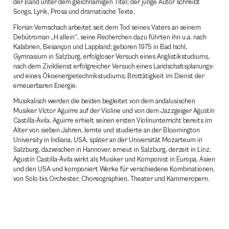
der Band unter dem gleichnamigen Titel; der junge Autor schreibt
Songs, Lyrik, Prosa und dramatische Texte.
Florian Vernschach arbeitet seit dem Tod seines Vaters an seinem
Debütroman „H allein“, seine Recherchen dazu führten ihn u.a. nach
Kalabrien, Besançon und Lappland; geboren 1975 in Bad Ischl,
Gymnasium in Salzburg, erfolgloser Versuch eines Anglistikstudiums,
nach dem Zivildienst erfolgreicher Versuch eines Landschaftsplanungs-
und eines Öko­energietechnikstudiums; Brottätigkeit im Dienst der
erneuerbaren Energie.
Musikalisch werden die beiden begleitet von dem andalusischen
Musiker Víctor Aguirre auf der Violine und von dem Jazzgeiger Agustín
Castilla-Ávila. Aguirre erhielt seinen ersten Violinunterricht bereits im
Alter von sieben Jahren, lernte und studierte an der Bloomington
University in Indiana, USA, später an der Universität Mozarteum in
Salzburg, dazwischen in Hannover, erneut in Salzburg, derzeit in Linz.
Agustín Castilla-Ávila wirkt als Musiker und Komponist in Europa, Asien
und den USA und komponiert Werke für verschiedene Kombinationen,
von Solo bis Orchester, Choreographien, Theater und Kammeropern.