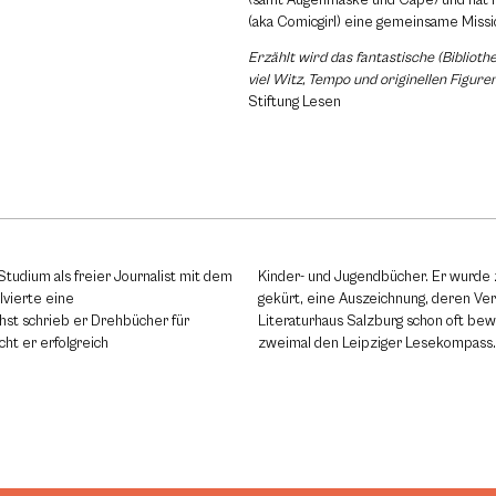
(aka Comicgirl) eine gemeinsame Missi
Erzählt wird das fantastische (Biblioth
viel Witz, Tempo und originellen Figuren
Stiftung Lesen
tudium als freier Journalist mit dem
Kinder- und Jugendbücher. Er wurde
lvierte eine
gekürt, eine Auszeichnung, deren Ver
hst schrieb er Drehbücher für
Literaturhaus Salzburg schon oft bew
cht er erfolgreich
zweimal den Leipziger Lesekompass