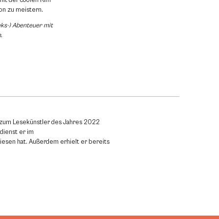
on zu meistern.
eks-) Abenteuer mit
.
 zum Lesekünstler des Jahres 2022
dienst er im
iesen hat. Außerdem erhielt er bereits
.