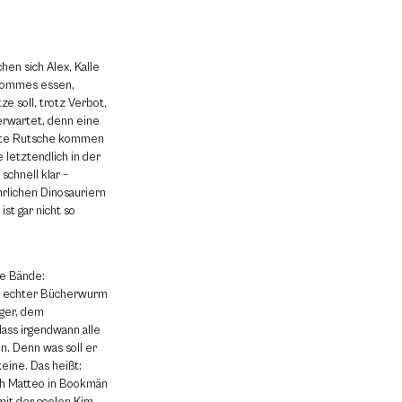
n sich Alex, Kalle
l Pommes essen,
e soll, trotz Verbot,
erwartet, denn eine
utte Rutsche kommen
 letztendlich in der
schnell klar –
rlichen Dinosauriern
st gar nicht so
re Bände:
ein echter Bücherwurm
ger, dem
dass irgendwann alle
n. Denn was soll er
eine. Das heißt:
ch Matteo in Bookmän
it der coolen Kim