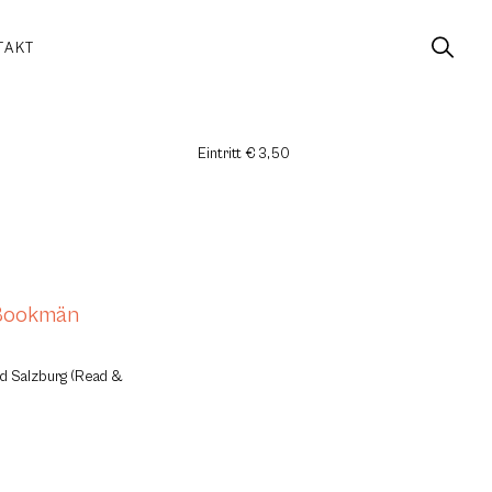
TAKT
Eintritt € 3,50
 Bookmän
nd Salzburg (Read &