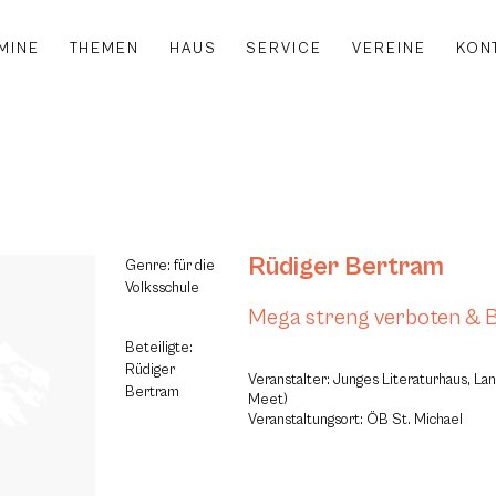
MINE
THEMEN
HAUS
SERVICE
VEREINE
KON
Rüdiger Bertram
Genre: für die
Volksschule
Mega streng verboten &
Beteiligte:
Rüdiger
Veranstalter: Junges Literaturhaus, La
Bertram
Meet)
Veranstaltungsort: ÖB St. Michael