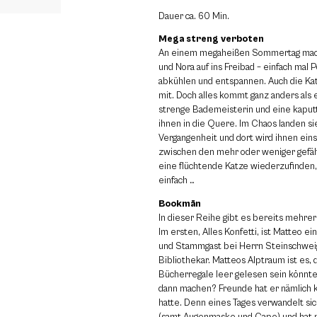
Dauer ca. 60 Min.
Mega streng verboten
An einem megaheißen Sommertag mache
und Nora auf ins Freibad – einfach ma
abkühlen und entspannen. Auch die Katz
mit. Doch alles kommt ganz anders als 
strenge Bademeisterin und eine kap
ihnen in die Quere. Im Chaos landen sie
Vergangenheit und dort wird ihnen eins 
zwischen den mehr oder weniger gefäh
eine flüchtende Katze wiederzufinden, i
einfach …
Bookmän
In dieser Reihe gibt es bereits mehre
Im ersten, Alles Konfetti, ist Matteo 
und Stammgast bei Herrn Steinschwei
Bibliothekar. Matteos Alptraum ist es, 
Bücherregale leer gelesen sein könnte
dann machen? Freunde hat er nämlich k
hatte. Denn eines Tages verwandelt si
(samt Augenmaske und Cape) und hat m