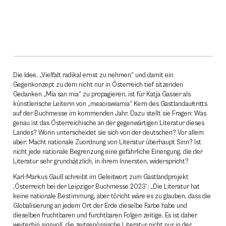
Die Idee, „Vielfalt radikal ernst zu nehmen“ und damit ein
Gegenkonzept zu dem nicht nur in Österreich tief sitzenden
Gedanken „Mia san mia“ zu propagieren, ist für Katja Gasser als
künstlerische Leiterin von „meaoiswiamia“ Kern des Gastlandauftritts
auf der Buchmesse im kommenden Jahr. Dazu stellt sie Fragen: Was
genau ist das Österreichische an der gegenwärtigen Literatur dieses
Landes? Worin unterscheidet sie sich von der deutschen? Vor allem
aber: Macht nationale Zuordnung von Literatur überhaupt Sinn? Ist
nicht jede nationale Begrenzung eine gefährliche Einengung, die der
Literatur sehr grundsätzlich, in ihrem Innersten, widerspricht?
Karl-Markus Gauß schreibt im Geleitwort zum Gastlandprojekt
‚Österreich bei der Leipziger Buchmesse 2023‘: „Die Literatur hat
keine nationale Bestimmung, aber töricht wäre es zu glauben, dass die
Globalisierung an jedem Ort der Erde dieselbe Farbe habe und
dieselben fruchtbaren und furchtbaren Folgen zeitige. Es ist daher
weiterhin sinnvoll, die zeitgenössische Literatur nicht nur in der