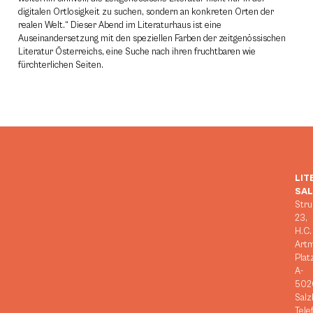
digitalen Ortlosigkeit zu suchen, sondern an konkreten Orten der
realen Welt.“ Dieser Abend im Literaturhaus ist eine
Auseinandersetzung mit den speziellen Farben der zeitgenössischen
Literatur Österreichs, eine Suche nach ihren fruchtbaren wie
fürchterlichen Seiten.
LIT
SA
Stru
23,
H.C.
Art
Plat
A-
502
Salz
Tele