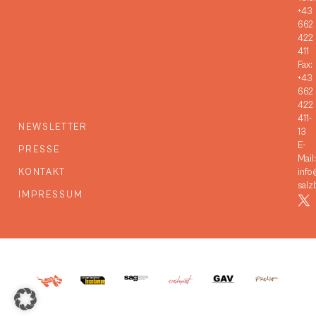
+43
662
422
411
Fax:
+43
662
422
411-
NEWSLETTER
13
E-
PRESSE
Mail:
KONTAKT
info
salz
IMPRESSUM