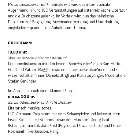
Motto „meaoiswiamia“ (mehr als wir) wird das internationale
Augenmerk in rund 100 Veranstaltungen auf österreichische Literatur
und die Buchszene gelenkt. Im Vorfeld wird nun das heimische
Publikum zur Begegnung, Auseinandersetzung und Unterhaltung
eingeladen – quasi als ein Auftakt zum Thema.
PROGRAMM
18.30 Uhr:
Was ist österreichische Literatur?
Podiumsdiskussion mit den beiden Schriftsteller*innen Karl Markus
Gauß und Kathrin Röggla sowie den Literaturkritiker*innen und -
wissenschaftler*innen Daniela Strigl und Klaus Zeyringer, Moderation:
Stefan Gmünder
Im Anschluss nach einer kleinen Pause,
um ca. 20 Uhr:
Ich bin Abenteurer und nicht Dichter
Literarisch-musikalisches
H.C. Artmann-Programm mit dem Schauspieler und Kabarettisten ­
Erwin Steinhauer (Stimme) sowie den Musikern Georg Graf
(Blasinstrumente), Joe Pinkl (Keyboard, Posaune, Tuba) und Peter
Rosmanith (Perkussion, Hang)