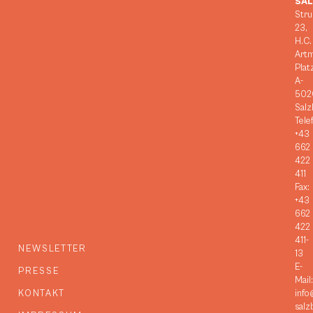
SA
Stru
23,
H.C.
Art
Plat
A-
502
Salz
Tele
+43
662
422
411
Fax:
+43
662
422
411-
NEWSLETTER
13
E-
PRESSE
Mail:
KONTAKT
info
salz