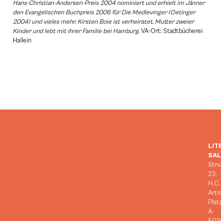
Hans-Christian-Andersen-Preis 2004 nominiert und erhielt im Jänner
den Evangelischen Buchpreis 2006 für Die Medlevinger (Oetinger
2004) und vieles mehr. Kirsten Boie ist verheiratet, Mutter zweier
Kinder und lebt mit ihrer Familie bei Hamburg.
VA-Ort: Stadtbücherei
Hallein
LIT
SA
Stru
23,
H.C.
Art
Plat
A-