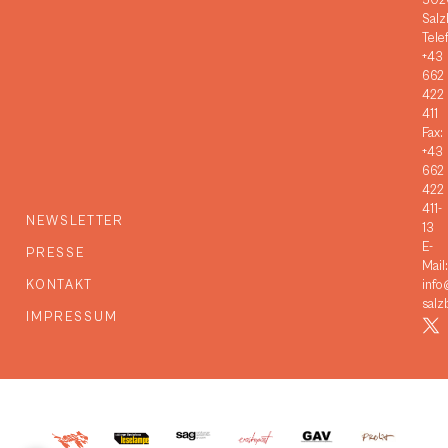
502
Salz
Tele
+43
662
422
411
Fax:
+43
662
422
411-
NEWSLETTER
13
E-
PRESSE
Mail:
KONTAKT
info
salz
IMPRESSUM