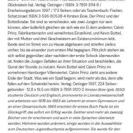
Glücksstein hat. Verlag: Oetinger / ISBN: 3-7891-3114-8 /
Erscheinungsdatum: 1997 / 173 Seiten; oder als Taschenbuch: Fischer,
Schatzinsel: ISBN 3-596-80538-4 Kirsten Boie, Der Prinz und der
Bottelknabe: Sie sind so verschieden, wie zwei Jungen nur sein
können, aber äußerlich gleichen sie sich wie ein Ei dem anderen: Calvin
Prinz, Fabrikantensohn und verwöhntes Einzelkind, und Kevin Bottel,
der mit Mutter und drei Geschwistern am Existenzminimum lebt.
Beide sind im Streit von zu Hause abgehauen und streifen ziellos
umher, bis sie einander zum ersten Mal begegnen. Plötzlich stehen sie
sich selbst gegenüber, aber nachdem der erste Schock überwunden
ist, finden die Jungen Gefallen an ihrer Situation und beschließen, die
Gunst der Stunde zu nutzen. Kevin Bottel wird Calvin Prinz im
vornehmen Hamburger Villenviertel, Calvin Prinz zieht ans andere
Ende der Stadt. Was wie ein Spaß begann, wird mehr als das, denn alle
fallen auf den Schwindel herein. Verlag: Oetinger 1997, 224 Seiten ·
gebunden · 12,8 x 19,5 cm ISBN 3-7891-3120-2
Kirsten Boie (geb. 1950)
studierte Deutsch und Englisch, promovierte in Literaturwissenschaft
und arbeitete von 1978 bis 1983 als Lehrerin an einem Gymnasium und
an einer Gesamtschule. 1985 erschien ihr erstes Buch Paule ist ein
Glücksgriff, das sofort ein Erfolg wurde. Seither sind mehr als zwanzig
Bücher von ihr erschienen und auch in viele Sprachen übersetzt
worden. Mehrere wurden prämiert, einige wurden in die Auswahlliste
zum Deutschen Jugendbuchpreis aufgenommen. Sie wurde für den