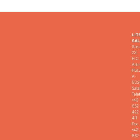
LIT
SA
Stru
23,
H.C.
Art
Plat
A-
502
Salz
Tele
+43
662
422
411
Fax:
+43
662