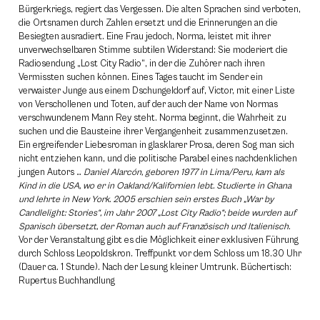
Bürgerkriegs, regiert das Vergessen. Die alten Sprachen sind verboten,
die Ortsnamen durch Zahlen ersetzt und die Erinnerungen an die
Besiegten ausradiert. Eine Frau jedoch, Norma, leistet mit ihrer
unverwechselbaren Stimme subtilen Widerstand: Sie moderiert die
Radiosendung „Lost City Radio“, in der die Zuhörer nach ihren
Vermissten suchen können. Eines Tages taucht im Sender ein
verwaister Junge aus einem Dschungeldorf auf, Victor, mit einer Liste
von Verschollenen und Toten, auf der auch der Name von Normas
verschwundenem Mann Rey steht. Norma beginnt, die Wahrheit zu
suchen und die Bausteine ihrer Vergangenheit zusammenzusetzen.
Ein ergreifender Liebesroman in glasklarer Prosa, deren Sog man sich
nicht entziehen kann, und die politische Parabel eines nachdenklichen
jungen Autors …
Daniel Alarcón, geboren 1977 in Lima/Peru, kam als
Kind in die USA, wo er in Oakland/Kalifornien lebt. Studierte in Ghana
und lehrte in New York. 2005 erschien sein erstes Buch „War by
Candlelight: Stories“, im Jahr 2007 „Lost City Radio“; beide wurden auf
Spanisch übersetzt, der Roman auch auf Französisch und Italienisch.
Vor der Veranstaltung gibt es die Möglichkeit einer exklusiven Führung
durch Schloss Leopoldskron. Treffpunkt vor dem Schloss um 18.30 Uhr
(Dauer ca. 1 Stunde). Nach der Lesung kleiner Umtrunk. Büchertisch:
Rupertus Buchhandlung