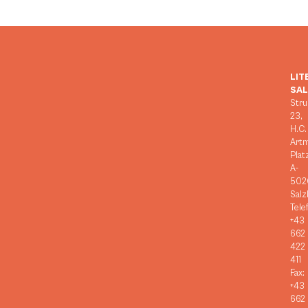
LIT
SA
Stru
23,
H.C.
Art
Plat
A-
502
Salz
Tele
+43
662
422
411
Fax:
+43
662