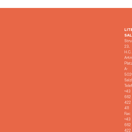
LIT
SA
Stru
23,
H.C.
Art
Plat
A-
502
Salz
Tele
+43
662
422
411
Fax:
+43
662
422