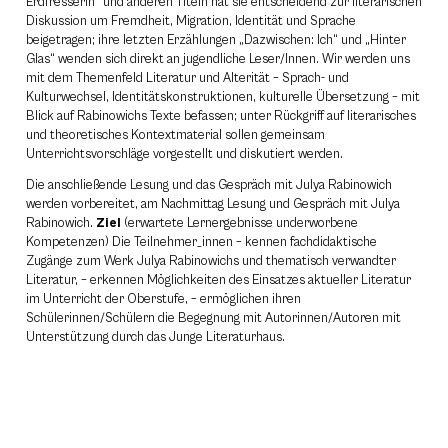
Erdfresserin" und anderen Titeln hat sie entscheidend zur literarischen
Diskussion um Fremdheit, Migration, Identität und Sprache
beigetragen; ihre letzten Erzählungen „Dazwischen: Ich“ und „Hinter
Glas“ wenden sich direkt an jugendliche Leser/Innen. Wir werden uns
mit dem Themenfeld Literatur und Alterität – Sprach- und
Kulturwechsel, Identitätskonstruktionen, kulturelle Übersetzung – mit
Blick auf Rabinowichs Texte befassen; unter Rückgriff auf literarisches
und theoretisches Kontextmaterial sollen gemeinsam
Unterrichtsvorschläge vorgestellt und diskutiert werden.
Die anschließende Lesung und das Gespräch mit Julya Rabinowich
werden vorbereitet, am Nachmittag Lesung und Gespräch mit Julya
Rabinowich.
Ziel
(erwartete Lernergebnisse underworbene
Kompetenzen) Die Teilnehmer_innen – kennen fachdidaktische
Zugänge zum Werk Julya Rabinowichs und thematisch verwandter
Literatur, – erkennen Möglichkeiten des Einsatzes aktueller Literatur
im Unterricht der Oberstufe, – ermöglichen ihren
Schülerinnen/Schülern die Begegnung mit Autorinnen/Autoren mit
Unterstützung durch das Junge Literaturhaus.