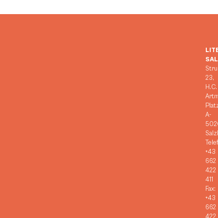
LIT
SA
Stru
23,
H.C.
Art
Plat
A-
502
Salz
Tele
+43
662
422
411
Fax:
+43
662
422