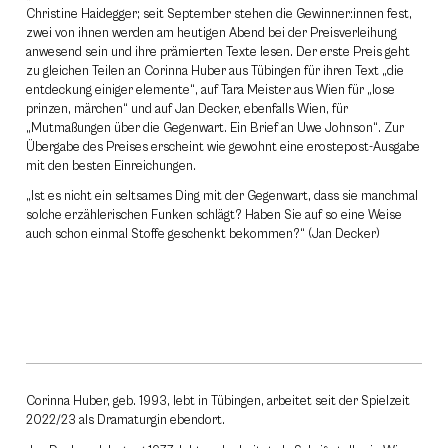
Christine Haidegger; seit September stehen die Gewinner:innen fest,
zwei von ihnen werden am heutigen Abend bei der Preisverleihung
anwesend sein und ihre prämierten Texte lesen. Der erste Preis geht
zu gleichen Teilen an Corinna Huber aus Tübingen für ihren Text „die
entdeckung einiger elemente“, auf Tara Meister aus Wien für „lose
prinzen, märchen“ und auf Jan Decker, ebenfalls Wien, für
„Mutmaßungen über die Gegenwart. Ein Brief an Uwe Johnson“. Zur
Übergabe des Preises erscheint wie gewohnt eine erostepost-Ausgabe
mit den besten Einreichungen.
„Ist es nicht ein seltsames Ding mit der Gegenwart, dass sie manchmal
solche erzählerischen Funken schlägt? Haben Sie auf so eine Weise
auch schon einmal Stoffe geschenkt bekommen?“ (Jan Decker)
Corinna Huber, geb. 1993, lebt in Tübingen, arbeitet seit der Spielzeit
2022/23 als Dramaturgin ebendort.