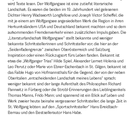
wird Texte lesen. Der Wolfgangsee ist eine zutiefst literarische
Landschaft. Es waren die beiden im 19. Jahrhundert viel gelesenen
Dichter Henry Wadsworth Longfellow und Joseph Victor Scheffel, die
mit je einem am Wolfgangsee angesiedelten Werk die Region in ihren
Herkunftsländern USA und Deutschland bekannt machten und so dem
aufkommenden Fremdenverkehr einen zusätzlichen Impuls gaben. Die
„Literaturlandschaft Wolfgangsee“ stellt bekannte und weniger
bekannte Schriftstellerinnen und Schriftsteller vor, die hier an der
„Seidenfadengrenze“ zwischen Oberösterreich und Salzburg
Inspiration oder einen Rückzugsort fürs Leben fanden. Bekannt ist
etwa die „Wolfganger Trias“ Hilde Spiel, Alexander Lernet-Holenia und
Leo Perutz oder Marie von Ebner-Eschenbach in St. Gilgen, bekannt ist
das Faible Hugo von Hofmannsthals für die Gegend, der von der neben
Oberitalien „entscheidenden Landschaft meines Lebens“ sprach;
weniger bekannt sind der lange Aufenthalt des Philosophen Richard
Pannwitz in Fürberg oder die Strobl-Erinnerungen des Lieblingsenkels
Thomas Manns, Frido Mann; und spannend ist ein Blick auf Leben und
Werk zweier heute beinahe vergessener Schriftsteller, die lange Zeit in
St. Wolfgang lebten: auf den „Sportschriftsteller“ Hans Breidbach-
Bernau und den Bestsellerautor Hans Habe.