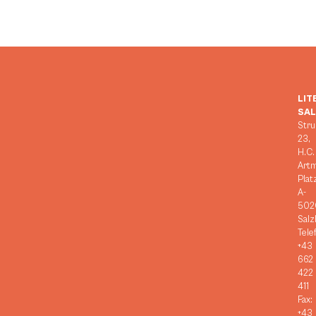
LIT
SA
Stru
23,
H.C.
Art
Plat
A-
502
Salz
Tele
+43
662
422
411
Fax:
+43