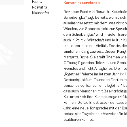
Fuchs,
Karten reservieren
Roswitha
Der neue Band von Roswitha Klaushofe
Klaushofer
Scheibenglas“ sagt bereits, womit sich 
auseinandersetzt: mit dem, was nicht öf
Wänden, zur Sprache/nicht zur Sprac
dem Scheibenglas“ wird in vielen Berei
auch in Politik, Wirtschaft und Kultur. Kl
ein Leben in seiner Vielfalt, Poesie, d
sinnlichen Klang zuweist. Diesen Klan
Margarita Fuchs. Sie greift Themen wi
Öffnung, Eigensinn, Toleranz und Sensibi
Fremdes und nicht Alltägliches. Die Int
„Together“ feierte im letzten Jahr ihr 1
Bestandsjubiläum. Tourneen führten mi
benachbarte Tschechien. „Together“ be
dass auch Menschen mit Beeinträchtig
Kulturbetrieb ihre Kunst aussagekräfti
können. Gerald Endstrasser, der Leader
Jahr, eine neue Tonsprache mit der Ba
sodass sich Together als Vorreiter für 
etablieren konnte.