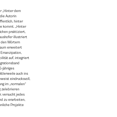
r „Hinter dem
die Autorin
fentlich, hinter
he kommt. „Hinter
chen praktiziert,
aushofer illustriert
ie den Wörtern
graum erweitert
e Emanzipation,
lität auf, integriert
egrationsband
5-jähriges
ttlerweile auch ins
weist eindrucksvoll,
ung im „normalen“
g zelebrieren
, versucht jedes
nd zu erarbeiten,
ähnliche Projekte