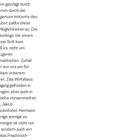
rem geprägt durch
rum durch die
gertum imitierte den
ter, paßte diese
öglichkeiten an. Die
lerdings mit einem
New York kein
 es, nicht um
tigeren
zuarbeiten. Zumal
r von uns ein für
t kam unserem
er, ‚Das Wirtshaus
ngang gefunden in
ngen, aber auch in
frische versammelten
, Jakob
Schnitzler, Hermann
inige wenige zu
ergut ist nicht nur
, sondern auch von
citas Frischmuth-