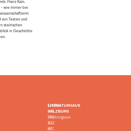
ek, Franz Kain,
 – wie immer bei
wissenschaftlerin
d von Texten und
m steirischen
blick in Geschichte
hen.
LITERATURHAUS
Telefon:
SALZBURG
+43
Strubergasse
662
23,
422
H.C.
411