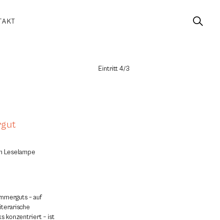
TAKT
Eintritt 4/3
rgut
um Leselampe
ammerguts – auf
iterarische
 konzentriert – ist