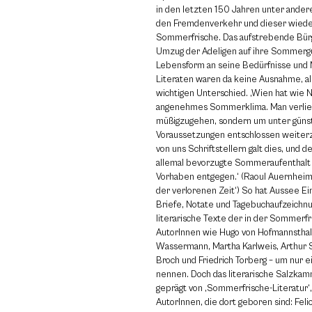
in den letzten 150 Jahren unter ande
den Fremdenverkehr und dieser wiede
Sommerfrische. Das aufstrebende Bür
Umzug der Adeligen auf ihre Sommergü
Lebensform an seine Bedürfnisse und M
Literaten waren da keine Ausnahme, al
wichtigen Unterschied. ‚Wien hat wie 
angenehmes Sommerklima. Man verließ
müßigzugehen, sondern um unter güns
Voraussetzungen entschlossen weiter
von uns Schriftstellern galt dies, und de
allemal bevorzugte Sommeraufenthal
Vorhaben entgegen.‘ (Raoul Auernheim
der verlorenen Zeit‘) So hat Aussee Ei
Briefe, Notate und Tagebuchaufzeichnu
literarische Texte der in der Sommer
AutorInnen wie Hugo von Hofmannsthal
Wassermann, Martha Karlweis, Arthur 
Broch und Friedrich Torberg – um nur e
nennen. Doch das literarische Salzkamm
geprägt von ‚Sommerfrische-Literatur‘
AutorInnen, die dort geboren sind: Feli