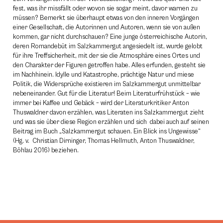
fest, was ihr missfällt oder wovon sie sogar meint, davor warnen zu
müssen? Bemerkt sie überhaupt etwas von den inneren Vorgängen
einer Gesellschaft, die Autorinnen und Autoren, wenn sie von außen
kommen, gar nicht durchschauen? Eine junge österreichische Autorin,
deren Romandebüt im Salzkammergut angesiedelt ist, wurde gelobt
für ihre Treffsicherheit, mit der sie die Atmosphäre eines Ortes und
den Charakter der Figuren getroffen habe. Alles erfunden, gesteht sie
im Nachhinein. Idylle und Katastrophe, prächtige Natur und miese
Politik, die Widersprüche existieren im Salzkammergut unmittelbar
nebeneinander. Gut für die Literatur! Beim Literaturfrühstück – wie
immer bei Kaffee und Gebäck – wird der Literaturkritiker Anton
Thuswaldner davon erzählen, was Literaten ins Salzkammergut zieht
und was sie über diese Region erzählen und sich dabei auch auf seinen
Beitrag im Buch „Salzkammergut schauen. Ein Blick ins Ungewisse“
(Hg. v. Christian Dirninger, Thomas Hellmuth, Anton Thuswaldner,
Böhlau 2016) beziehen.