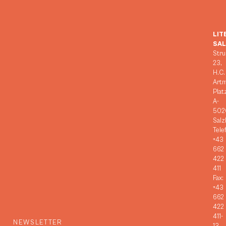
LIT
SA
Stru
23,
H.C.
Art
Plat
A-
502
Salz
Tele
+43
662
422
411
Fax:
+43
662
422
411-
NEWSLETTER