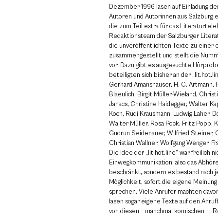
Dezember 1996 lasen auf Einladung de
Autoren und Autorinnen aus Salzburg e
die zum Teil extra für das Literaturtel
Redaktionsteam der Salzburger Litera
die unveröffentlichten Texte zu einer
zusammengestellt und stellt die Num
vor. Dazu gibt es ausgesuchte Hörprob
beteiligten sich bisher an der „lit.hot.li
Gerhard Amanshauser, H. C. Artmann, P
Blaeulich, Birgit Müller-Wieland, Christ
Janacs, Christine Haidegger, Walter K
Koch, Rudi Krausmann, Ludwig Laher, D
Walter Müller, Rosa Pock, Fritz Popp, K
Gudrun Seidenauer, Wilfried Steiner,
Christian Wallner, Wolfgang Wenger, Fran
Die Idee der „lit.hot.line“ war freilich ni
Einwegkommunikation, also das Abhöre
beschränkt, sondern es bestand nach j
Möglichkeit, sofort die eigene Meinung
sprechen. Viele Anrufer machten dav
lasen sogar eigene Texte auf den Anru
von diesen – manchmal komischen – „R