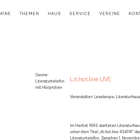
MINE
THEMEN
HAUS
SERVICE
VEREINE
KON
Genre:
Lit.hot.line LIVE
Literaturtelefon
mit Hörproben
Veranstalter: Leselampe, Literaturhaus
Im Herbst 1995 starteten Literaturha
unter dem Titel „lit.hot.line 434741“ d
Literaturtelefon. Zwischen 1. Novembe