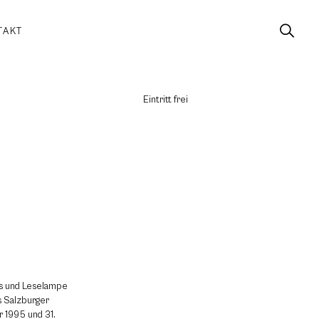
TAKT
Eintritt frei
us und Leselampe
as Salzburger
r 1995 und 31.