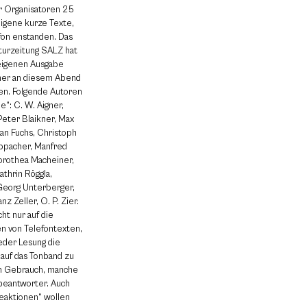
r Organisatoren 25
igene kurze Texte,
efon enstanden. Das
turzeitung SALZ hat
 eigenen Ausgabe
mer an diesem Abend
en. Folgende Autoren
ne“: C. W. Aigner,
eter Blaikner, Max
ian Fuchs, Christoph
appacher, Manfred
orothea Macheiner,
athrin Röggla,
 Georg Unterberger,
z Zeller, O. P. Zier.
cht nur auf die
n von Telefontexten,
eder Lesung die
 auf das Tonband zu
on Gebrauch, manche
fbeantworter. Auch
eaktionen“ wollen