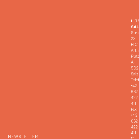
LIT
SA
Stru
23,
H.C.
Art
Plat
A-
502
Salz
Tele
+43
662
422
411
Fax:
+43
662
422
411-
NEWSLETTER