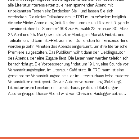
alle Literaturinteressierten zu einem spannenden Abend mit
unbekannten Texten ein: Entdecken Sie – und lassen Sie sich
entdecken! Die aktive Teilnahme am lit.FREI.raum erfordert lediglich
die schriftliche Anmeldung (mit Telefonnummer und Texten). Folgende
Termine stehen bis Sommer 1998 zur Auswahl: 23. Februar, 30. März,
27. April und 25. Mai (jeweils letzter Montag im Monat). Eintritt und
Teilnahme sind beim lit.FREI.raum frei. Den ersten fünf EinsenderInnen
werden je zehn Minuten des Abends eingeräumt, um ihre literarische
Premiere zu gestalten. Das Publikum wählt dann den Lieblingsautor
des Abends, der eine Zugabe liest. Die LeserInnen werden telefonisch
benachrichtigt. Die Vorbesprechung findet um 19 Uhr, eine Stunde vor
Veranstaltungsbeginn, im Literatur-Café statt. lit.FREI.raum ist eine
gemeinsame Veranstaltungsreihe aller im Literaturhaus beheimateten
Veranstalter: erostepost, Grazer Autorenversammlung (Salzburg),
Literaturforum Leselampe, Literaturhaus, prolit und Salzburger
Autorengruppe. Dieser Abend wird von Christine Haidegger betreut.