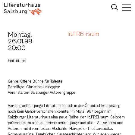
Montag,
lit.FREI.raum
26.01.98
20:00
Eintritt frei
Genre: Offene Bühne für Talente
Beteiligte: Christine Haidegger
Veranstalter: Salzburger Autorengruppe
Vorhang auf für junge Literatur, die sich in der Öffentlichkeit bislang
noch kein Gehör verschaffen konnte! Im März 1997 begann im
Salzburger Literaturhaus eine neue Reihe: der lit.FREI.raum. Seitdem
präsentierten sich zahlreiche neue – junge und alte – Autorinnen und
Autoren mit ihren Texten: Gedichte, Hörspiele, Theaterstücke,
Romanauszüge, Tagebücher, Kurzgeschichten etc. Wir laden wieder