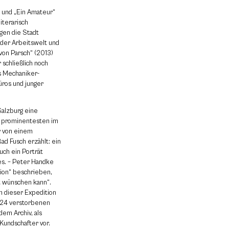
 und „Ein Amateur“
iterarisch
igen die Stadt
t der Arbeitswelt und
 von Parsch“ (2013)
 schließlich noch
ls Mechaniker-
üros und junger
Salzburg eine
m prominentesten im
r von einem
ad Fusch erzählt: ein
uch ein Porträt
s. – Peter Handke
ion“ beschrieben,
t wünschen kann“.
n dieser Expedition
2024 verstorbenen
dem Archiv, als
Kundschafter vor.