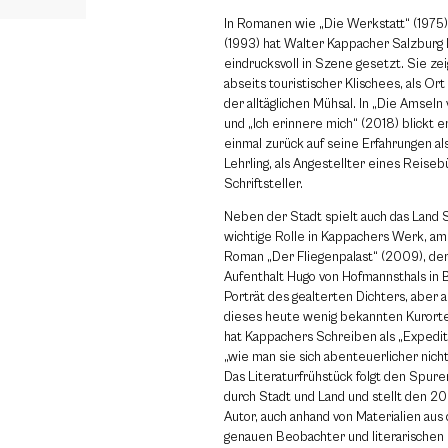
In Romanen wie „Die Werkstatt“ (1975)
(1993) hat Walter Kappacher Salzburg l
eindrucksvoll in Szene gesetzt. Sie ze
abseits touristischer Klischees, als Or
der alltäglichen Mühsal. In „Die Amseln
und „Ich erinnere mich“ (2018) blickt er
einmal zurück auf seine Erfahrungen a
Lehrling, als Angestellter eines Reiseb
Schriftsteller.
Neben der Stadt spielt auch das Land 
wichtige Rolle in Kappachers Werk, a
Roman „Der Fliegenpalast“ (2009), de
Aufenthalt Hugo von Hofmannsthals in B
Porträt des gealterten Dichters, aber a
dieses heute wenig bekannten Kurorte
hat Kappachers Schreiben als „Expedit
„wie man sie sich abenteuerlicher nich
Das Literaturfrühstück folgt den Spure
durch Stadt und Land und stellt den 
Autor, auch anhand von Materialien aus 
genauen Beobachter und literarischen 