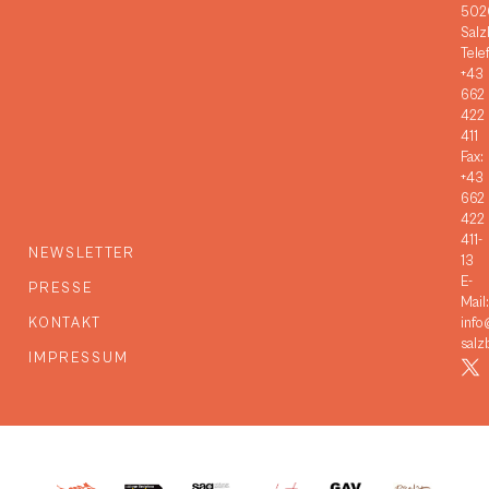
502
Salz
Tele
+43
662
422
411
Fax:
+43
662
422
411-
NEWSLETTER
13
E-
PRESSE
Mail:
KONTAKT
info
salz
IMPRESSUM