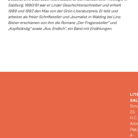
Salzburg. 1990/91 war er Linzer Geschichtenschreiber und erhielt
1989 und 1992 den Max von der Grün-Literaturpreis. Er lebt und
arbeitet als freier Schriftsteller und Journalist in Walding bei Linz.
Bisher erschienen von ihm die Romane „Der Fragensteller“ und
„Kopfständig“ sowie „Aus. Endlich“, ein Band mit Erzählungen.
LIT
SA
Stru
23,
H.C.
Art
Plat
A-