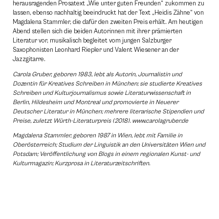
herausragenden Prosatext „Wie unter guten Freunden“ zukommen zu
lassen, ebenso nachhaltig beeindruckt hat der Text „Heidis Zähne“ von
Magdalena Stammler, die dafür den zweiten Preis erhält. Am heutigen
Abend stellen sich die beiden Autorinnen mit ihrer prämierten
Literatur vor, musikalisch begleitet vom jungen Salzburger
Saxophonisten Leonhard Riepler und Valent Wiesener an der
Jazzgitarre.
Carola Gruber, geboren 1983, lebt als Autorin, Journalistin und
Dozentin für Kreatives Schreiben in München; sie studierte Kreatives
Schreiben und Kulturjournalismus sowie Literaturwissenschaft in
Berlin, Hildesheim und Montreal und promovierte in Neuerer
Deutscher Literatur in München; mehrere literarische Stipendien und
Preise, zuletzt Würth-Literaturpreis (2018). www.carolagruber.de
Magdalena Stammler, geboren 1987 in Wien, lebt mit Familie in
Oberösterreich; Studium der Linguistik an den Universitäten Wien und
Potsdam; Veröffentlichung von Blogs in einem regionalen Kunst- und
Kulturmagazin; Kurzprosa in Literaturzeitschriften.