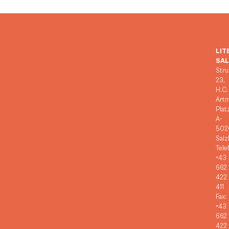
LIT
SA
Stru
23,
H.C.
Art
Plat
A-
502
Salz
Tele
+43
662
422
411
Fax:
+43
662
422