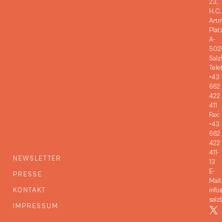
23,
H.C.
Art
Plat
A-
502
Salz
Tele
+43
662
422
411
Fax:
+43
662
422
411-
NEWSLETTER
13
E-
PRESSE
Mail:
KONTAKT
info
salz
IMPRESSUM