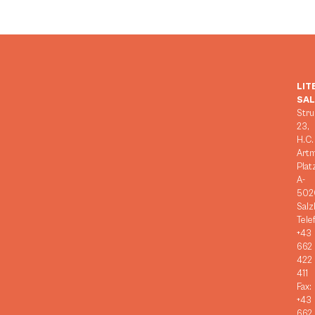
LIT
SA
Stru
23,
H.C.
Art
Plat
A-
502
Salz
Tele
+43
662
422
411
Fax:
+43
662