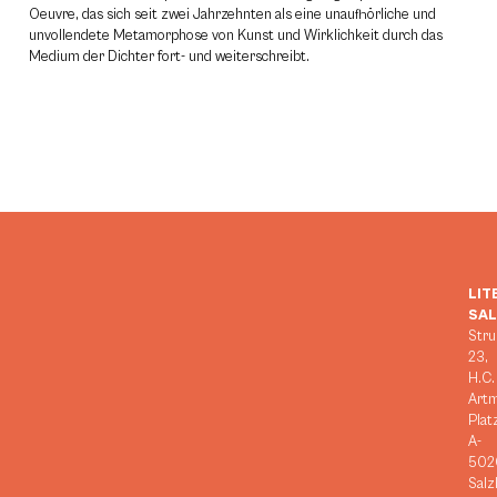
Oeuvre, das sich seit zwei Jahrzehnten als eine unaufhörliche und
unvollendete Metamorphose von Kunst und Wirklichkeit durch das
Medium der Dichter fort- und weiterschreibt.
LIT
SA
Stru
23,
H.C.
Art
Plat
A-
502
Salz