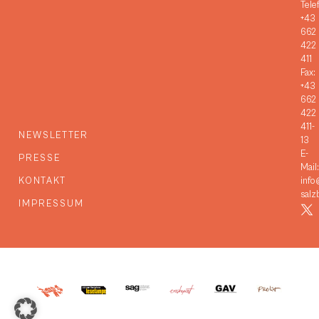
Tele
+43
662
422
411
Fax:
+43
662
422
411-
NEWSLETTER
13
E-
PRESSE
Mail:
KONTAKT
info
salz
IMPRESSUM