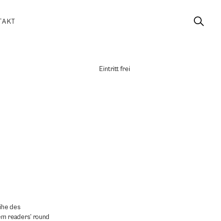
TAKT
Eintritt frei
eihe des
em readers’ round