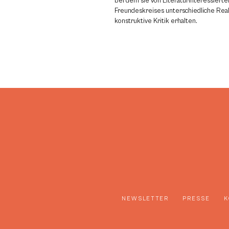
bei dem sie von Literaturinteressierte
Freundeskreises unterschiedliche Rea
konstruktive Kritik erhalten.
NEWSLETTER
PRESSE
K