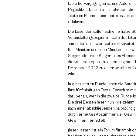
table hervorgegangen ist und Autoren 
Möglichkeit bieten soll, mehr über die
Texte im Rahmen einer interessierten 
erfahren.
Die Lesenden sollen sich eine halbe S
Veranstaltungsbeginn im Café des Lite
anmelden und zwei Texte vorbereitet 
fünf Minuten und zehn Minuten). In zw
Sieger oder eine Siegerin des Abends 
die von erostepost zu einem eigenen T
Dezember 2022 zu einer bezahlten L
wird.
In einer ersten Runde lesen die Autor
ihre fünfminütigen Texte. Danach sti
darüber ab, wer in die zweite Runde k
Die drei Besten lesen nun ihre zehnmi
nach einer abschließenden halbstündig
durch erneutes Abstimmen der Gewinn
Gewinnerin ermittelt.
¡lesen lassen! ist ein Forum für ambiti