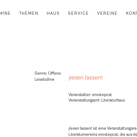
MINE
THEMEN
HAUS
SERVICE
VEREINE
KON
Genre: Offene
¡lesen lassen!
Lesebühne
Veranstalter: erostepost
Veranstaltungsort: Literaturhaus
¡lesen lassen! ist eine Veranstaltungsr
Literaturvereins erostepost, die aus d