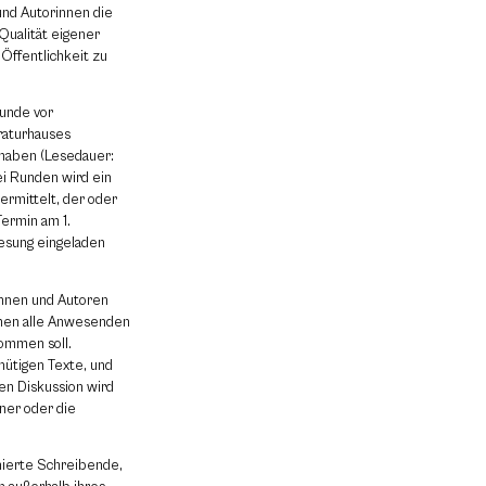
und Autorinnen die
 Qualität eigener
Öffentlichkeit zu
tunde vor
raturhauses
haben (Lesedauer:
ei Runden wird ein
ermittelt, der oder
ermin am 1.
esung eingeladen
innen und Autoren
mmen alle Anwesenden
ommen soll.
nütigen Texte, und
en Diskussion wird
er oder die
onierte Schreibende,