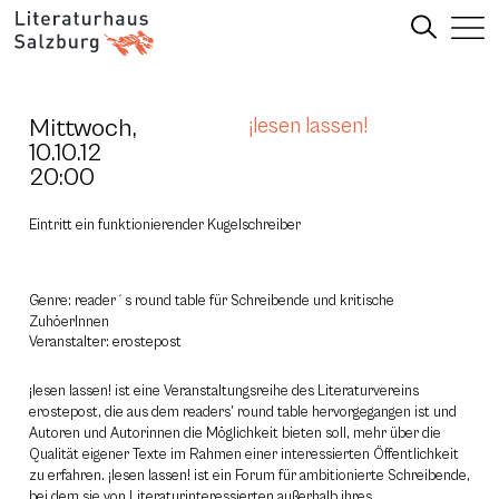
Mittwoch,
¡lesen lassen!
10.10.12
20:00
Eintritt ein funktionierender Kugelschreiber
Genre: reader´s round table für Schreibende und kritische
ZuhöerInnen
Veranstalter: erostepost
¡lesen lassen! ist eine Veranstaltungsreihe des Literaturvereins
erostepost, die aus dem readers’ round table hervorgegangen ist und
Autoren und Autorinnen die Möglichkeit bieten soll, mehr über die
Qualität eigener Texte im Rahmen einer interessierten Öffentlichkeit
zu erfahren. ¡lesen lassen! ist ein Forum für ambitionierte Schreibende,
bei dem sie von Literaturinteressierten außerhalb ihres