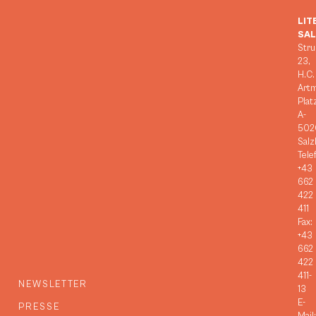
LIT
SA
Stru
23,
H.C.
Art
Plat
A-
502
Salz
Tele
+43
662
422
411
Fax:
+43
662
422
411-
NEWSLETTER
13
E-
PRESSE