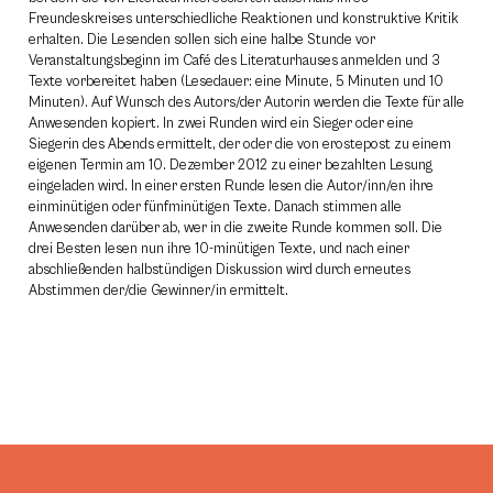
Freundeskreises unterschiedliche Reaktionen und konstruktive Kritik
erhalten. Die Lesenden sollen sich eine halbe Stunde vor
Veranstaltungsbeginn im Café des Literaturhauses anmelden und 3
Texte vorbereitet haben (Lesedauer: eine Minute, 5 Minuten und 10
Minuten). Auf Wunsch des Autors/der Autorin werden die Texte für alle
Anwesenden kopiert. In zwei Runden wird ein Sieger oder eine
Siegerin des Abends ermittelt, der oder die von erostepost zu einem
eigenen Termin am 10. Dezember 2012 zu einer bezahlten Lesung
eingeladen wird. In einer ersten Runde lesen die Autor/inn/en ihre
einminütigen oder fünfminütigen Texte. Danach stimmen alle
Anwesenden darüber ab, wer in die zweite Runde kommen soll. Die
drei Besten lesen nun ihre 10-minütigen Texte, und nach einer
abschließenden halbstündigen Diskussion wird durch erneutes
Abstimmen der/die Gewinner/in ermittelt.