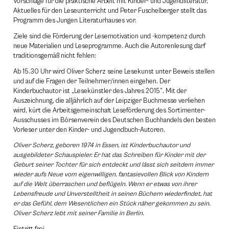
Vorschläge für die praktische Arbeit mit Kinder- und Jugendliteratur,
Aktuelles für den Leseunterricht und Peter Fuschelberger stellt das
Programm des Jungen Literaturhauses vor.
Ziele sind die Förderung der Lesemotivation und -kompetenz durch
neue Materialien und Leseprogramme. Auch die Autorenlesung darf
traditionsgemäß nicht fehlen:
Ab
15.30 Uhr
wird Oliver Scherz seine Lesekunst unter Beweis stellen
und auf die Fragen der Teilnehmer/innen eingehen. Der
Kinderbuchautor ist „Lesekünstler des Jahres 2015”. Mit der
Auszeichnung, die alljährlich auf der Leipziger Buchmesse verliehen
wird, kürt die Arbeitsgemeinschaft Leseförderung des Sortimenter-
Ausschusses im Börsenverein des Deutschen Buchhandels den besten
Vorleser unter den Kinder- und Jugendbuch-Autoren.
Oliver Scherz, geboren 1974 in Essen, ist Kinderbuchautor und
ausgebildeter Schauspieler. Er hat das Schreiben für Kinder mit der
Geburt seiner Tochter für sich entdeckt und lässt sich seitdem immer
wieder aufs Neue vom eigenwilligen, fantasievollen Blick von Kindern
auf die Welt überraschen und beflügeln. Wenn er etwas von ihrer
Lebensfreude und Unverstelltheit in seinen Büchern wiederfindet, hat
er das Gefühl, dem Wesentlichen ein Stück näher gekommen zu sein.
Oliver Scherz lebt mit seiner Familie in Berlin.