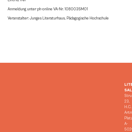
Eintritt frei
Anmeldung unter ph-online VA-Nr. 108003SM01
Veranstalter: Junges Literaturhaus, Pädagogische Hochschule
LIT
SA
Stru
23,
H.C.
Art
Plat
A-
502