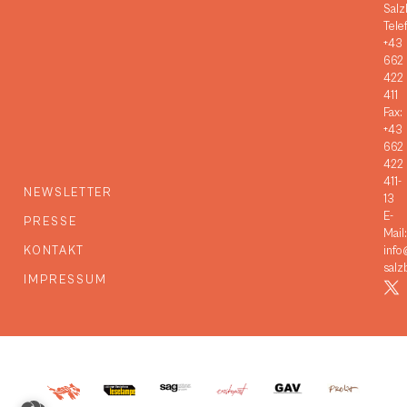
Salz
Tele
+43
662
422
411
Fax:
+43
662
422
411-
NEWSLETTER
13
E-
PRESSE
Mail:
KONTAKT
info
salz
IMPRESSUM