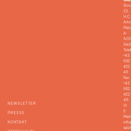
SA
Stru
23,
H.C.
Art
Plat
A-
502
Salz
Tele
+43
662
422
411
Fax:
+43
662
422
411-
NEWSLETTER
13
E-
PRESSE
Mail:
KONTAKT
info
salz