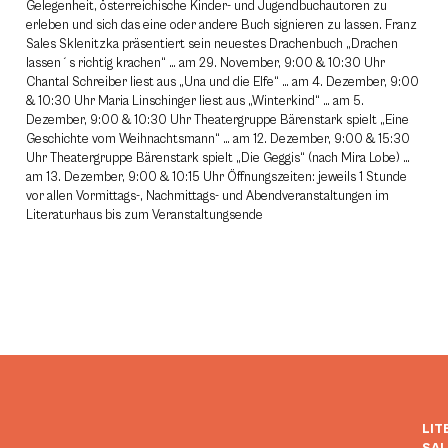
Gelegenheit, österreichische Kinder- und Jugendbuchautoren zu
erleben und sich das eine oder andere Buch signieren zu lassen. Franz
Sales Sklenitzka präsentiert sein neuestes Drachenbuch „Drachen
lassen´s richtig krachen“ … am 29. November, 9:00 & 10:30 Uhr
Chantal Schreiber liest aus „Una und die Elfe“ … am 4. Dezember, 9:00
& 10:30 Uhr Maria Linschinger liest aus „Winterkind“ … am 5.
Dezember, 9:00 & 10:30 Uhr Theatergruppe Bärenstark spielt „Eine
Geschichte vom Weihnachtsmann“ … am 12. Dezember, 9:00 & 15:30
Uhr Theatergruppe Bärenstark spielt „Die Geggis“ (nach Mira Lobe) …
am 13. Dezember, 9:00 & 10:15 Uhr Öffnungszeiten: jeweils 1 Stunde
vor allen Vormittags-, Nachmittags- und Abendveranstaltungen im
Literaturhaus bis zum Veranstaltungsende
LIT