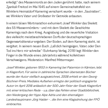
erledigt“ des Massenmords an den Juden gerühmt hatte, nach seinem
Zyankali-Freitod im Mai 1945 auf einem Gemeinschaftsfeld von
Winklers Heimatdorf Kamering verscharrt wurde – in den „Sautratten“,
wo Winklers Vater und Großvater ihr Getreide anbauten.
In einem bösen Wortmarathon exhumiert Josef Winkler das Skelett
des SS-Massenmörders – und mit dem Skelett die Geschichte
Kamerings nach dem Krieg. Ausgrabung und die neuerliche Visitation
des vielleicht meistbeschriebenen Dorfs der deutschsprachigen
Gegenwartsliteratur ergeben: Der Boden, auf dem Kamering steht, ist
vergiftet. In seinem neuen Buch „Laß dich heimgeigen, Vater, oder Den
Tod ins Herz mir schreibe“ (Suhrkamp Verlag, 2018) legt Winkler den
Finger in die Wunde eines Jahrzehnts während kollektiven
Verschweigens. Moderation: Manfred Mittermayer.
Josef Winkler, geboren 1953 in Kamering bei Paternion in Kärnten, lebt
in Klagenfurt. Für seine in zahlreiche Sprachen übersetzen Bücher
wurde der Autor vielfach ausgezeichnet, 2008 erhielt er den Georg-
Büchner-Preis. Mediales Aufsehen erregte der politisch engagierte
Autor im April 2018 anlässlich der 500-Jahr-Feier der Stadt Klagenfurt
mit einer kritischen Rede – u.a. über das Fehlen einer Stadtbibliothek,
den Niedergang der Hypo Alpe Adria und den ehemaligen
Landeshauptmann Jörg Haider – , die ihm eine Klagsdrohung der FPÖ
einbrachte.