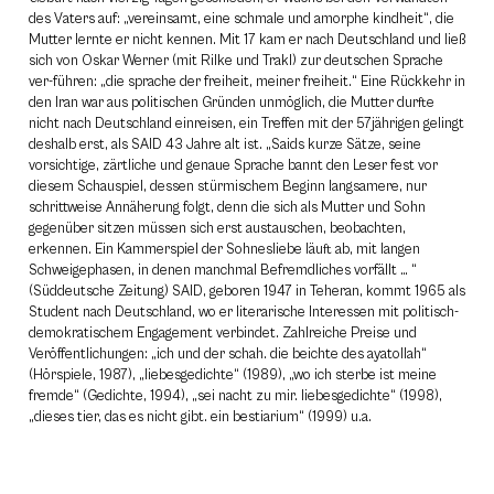
des Vaters auf: „vereinsamt, eine schmale und amorphe kindheit“, die
Mutter lernte er nicht kennen. Mit 17 kam er nach Deutschland und ließ
sich von Oskar Werner (mit Rilke und Trakl) zur deutschen Sprache
ver-führen: „die sprache der freiheit, meiner freiheit.“ Eine Rückkehr in
den Iran war aus politischen Gründen unmöglich, die Mutter durfte
nicht nach Deutschland einreisen, ein Treffen mit der 57jährigen gelingt
deshalb erst, als SAID 43 Jahre alt ist. „Saids kurze Sätze, seine
vorsichtige, zärtliche und genaue Sprache bannt den Leser fest vor
diesem Schauspiel, dessen stürmischem Beginn langsamere, nur
schrittweise Annäherung folgt, denn die sich als Mutter und Sohn
gegenüber sitzen müssen sich erst austauschen, beobachten,
erkennen. Ein Kammerspiel der Sohnesliebe läuft ab, mit langen
Schweigephasen, in denen manchmal Befremdliches vorfällt … “
(Süddeutsche Zeitung) SAID, geboren 1947 in Teheran, kommt 1965 als
Student nach Deutschland, wo er literarische Interessen mit politisch-
demokratischem Engagement verbindet. Zahlreiche Preise und
Veröffentlichungen: „ich und der schah. die beichte des ayatollah“
(Hörspiele, 1987), „liebesgedichte“ (1989), „wo ich sterbe ist meine
fremde“ (Gedichte, 1994), „sei nacht zu mir. liebesgedichte“ (1998),
„dieses tier, das es nicht gibt. ein bestiarium“ (1999) u.a.