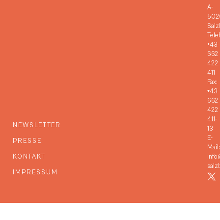
A-
502
Salz
Tele
+43
662
422
411
Fax:
+43
662
422
411-
NEWSLETTER
13
E-
PRESSE
Mail:
KONTAKT
info
salz
IMPRESSUM