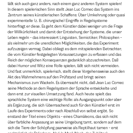
läßt sich auch ganz anders, nach einem ganz anderen System spielen!
In diesem spielerischen Sinn stellt Jean Luc Cornec das System ins
Zentrum seines künstlerischen Schaffens: Über Umkehrung oder quasi
experimentelle (z. B. chirurgische) Eingriffe in Regelsysteme
hinterfragt er diese. Es geht dem Künstler dabei weniger um die Frage
der Willkürlichkeit und damit der Entstehung der Systeme, die unser
Leben regeln – das interessiert Linguisten, Semiotiker, Philosophen –
als vielmehr um die unendlichen Möglichkeiten, die das Experiment
aufzuzeigen vermag. Dabei obliegt es dem mitspielenden Betrachter,
die vom Künstler festgelegten Voraussetzungen zu erfassen und das
Reich der möglichen Konsequenzen gedanklich abzuschreiten. Daß
dabei Humor und Witz eine Rolle spielen, läßt sich nicht vermeiden.
Und fast unmerklich, spielerisch, stellt diese Vorgehensweise auch den
Akt des Wahrnehmens auf den Prüfstand und bringt seinen
Mechanismus zum Wackeln. Es überrascht nicht, daß Jean Luc Cornec
seine Methode an dem Regelsystem der Sprache entwickelte und
dann erst zur visuellen Umsetzung fand. Auch heute spielt das
sprachliche System eine wichtige Rolle: als Ausgangspunkt oder aber
als Ergänzung, die sich (überraschend auch für den Künstler) erst im
Laufe des Experiments oder nach Abschluß von selbst ergibt. So
enstand der Titel eines Objekts – eines Chamäleons, das sich nicht
über farbliche Anpassung an seine Umgebung tarnt, sondern auf dem
sich die Tiere der Schöpfung paarweise als Reptilhaut tarnen – erst