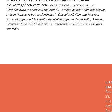
nachträglich als Palindrom „Noé le Mac“ (Noah, der Zuhälter),
rückwärts gelesen: cameleon.
Jean Luc Cornec, geboren am 10.
Oktober 1955 in Lannilis (Frankreich), Studium an der Ecole des Beaux-
Arts in Nantes, Arbeitsaufenthalte in Düsseldorf, Köln und Moskau,
Ausstellungen und Ausstellungsbeteiligungen in Berlin, Köln, Dresden,
Frankfurt, Münster, München u. a. Städten, lebt seit 1990 in Frankfurt
am Main.
LIT
SA
Stru
23,
H.C.
Art
Plat