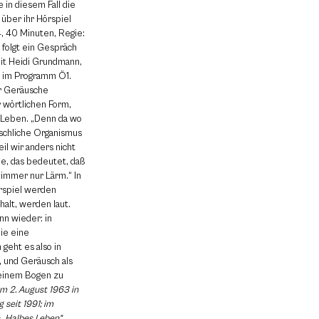
 in diesem Fall die
 über ihr Hörspiel
4, 40 Minuten, Regie:
 folgt ein Gespräch
mit Heidi Grundmann,
o im Programm Ö1.
er Geräusche
r wörtlichen Form,
em Leben. „Denn da wo
nschliche Organismus
il wir anders nicht
nie, das bedeutet, daß
 immer nur Lärm.“ In
örspiel werden
lt, werden laut.
nn wieder: in
die eine
 geht es also in
, und Geräusch als
 einem Bogen zu
m 2. August 1963 in
g seit 1991; im
 „Halbes Leben“,