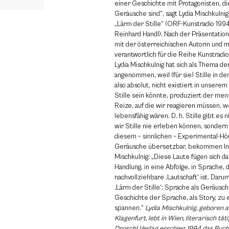
einer Geschichte mit Protagonisten, die
Geräusche sind“, sagt Lydia Mischkulnig
„Lärm der Stille“ (ORF-Kunstradio 199
Reinhard Handl). Nach der Präsentation
mit der österreichischen Autorin und 
verantwortlich für die Reihe Kunstradi
Lydia Mischkulnig hat sich als Thema d
angenommen, weil (für sie) Stille in de
also absolut, nicht existiert in unser
Stille sein könnte, produziert der me
Reize, auf die wir reagieren müssen, we
lebensfähig wären. D. h. Stille gibt es 
wir Stille nie erleben können, sondern
diesem – sinnlichen – Experimental-H
Geräusche übersetzbar, bekommen Inha
Mischkulnig: „Diese Laute fügen sich da
Handlung, in eine Abfolge, in Sprache, 
nachvollziehbare ‚Lautschaft‘ ist. Darum
‚Lärm der Stille‘: Sprache als Geräusch
Geschichte der Sprache, als Story, zu
spannen.“
Lydia Mischkulnig, geboren a
Klagenfurt, lebt in Wien, literarisch täti
Droschl Verlag erschien 1994 das Buch