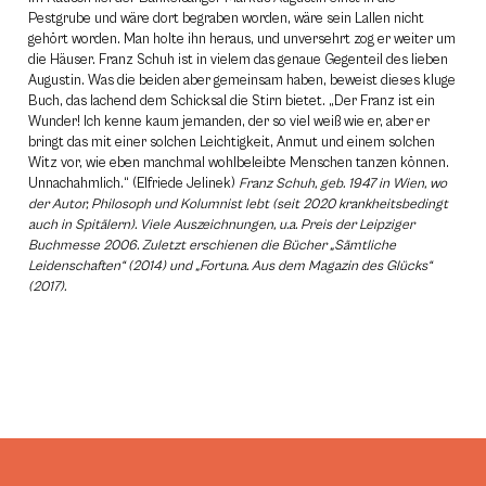
Pestgrube und wäre dort begraben worden, wäre sein Lallen nicht
gehört worden. Man holte ihn heraus, und unversehrt zog er weiter um
die Häuser. Franz Schuh ist in vielem das genaue Gegenteil des lieben
Augustin. Was die beiden aber gemeinsam haben, beweist dieses kluge
Buch, das lachend dem Schicksal die Stirn bietet. „Der Franz ist ein
Wunder! Ich kenne kaum jemanden, der so viel weiß wie er, aber er
bringt das mit einer solchen Leichtigkeit, Anmut und einem solchen
Witz vor, wie eben manchmal wohlbeleibte Menschen tanzen können.
Unnachahmlich.“ (Elfriede Jelinek)
Franz Schuh, geb. 1947 in Wien, wo
der Autor, Philosoph und Kolumnist lebt (seit 2020 krankheitsbedingt
auch in Spitälern). Viele Auszeichnungen, u.a. Preis der Leipziger
Buchmesse 2006. Zuletzt erschienen die Bücher „Sämtliche
Leidenschaften“ (2014) und „Fortuna. Aus dem Magazin des Glücks“
(2017).