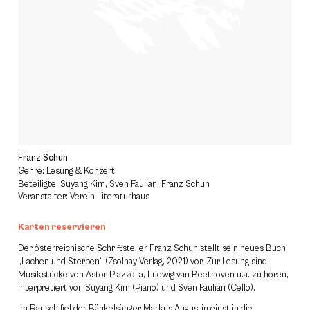
Franz Schuh
Genre: Lesung & Konzert
Beteiligte: Suyang Kim, Sven Faulian, Franz Schuh
Veranstalter: Verein Literaturhaus
Karten reservieren
Der österreichische Schriftsteller Franz Schuh stellt sein neues Buch
„Lachen und Sterben“ (Zsolnay Verlag, 2021) vor. Zur Lesung sind
Musikstücke von Astor Piazzolla, Ludwig van Beethoven u.a. zu hören,
interpretiert von Suyang Kim (Piano) und Sven Faulian (Cello).
Im Rausch fiel der Bänkelsänger Markus Augustin einst in die