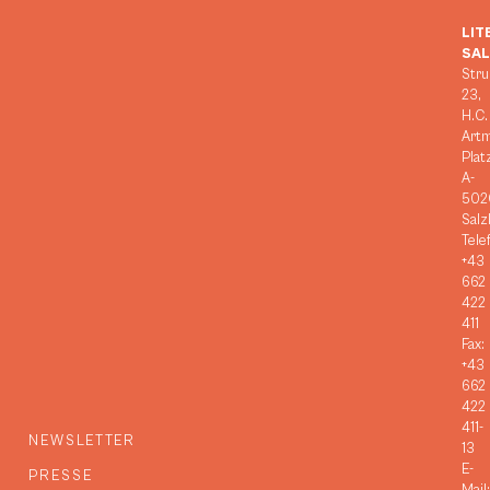
LIT
SA
Stru
23,
H.C.
Art
Plat
A-
502
Salz
Tele
+43
662
422
411
Fax:
+43
662
422
411-
NEWSLETTER
13
E-
PRESSE