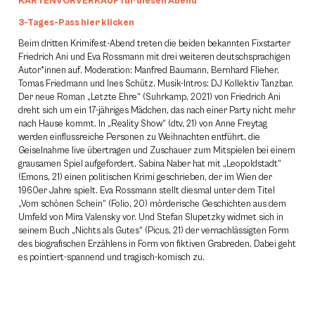
KARTENVORVERKAUF für diesen Abend
3-Tages-Pass hier klicken
Beim dritten Krimifest-Abend treten die beiden bekannten Fixstarter
Friedrich Ani und Eva Rossmann mit drei weiteren deutschsprachigen
Autor*innen auf. Moderation: Manfred Baumann, Bernhard Flieher,
Tomas Friedmann und Ines Schütz. Musik-Intros: DJ Kollektiv Tanzbar.
Der neue Roman „Letzte Ehre“ (Suhrkamp, 2021) von Friedrich Ani
dreht sich um ein 17-jähriges Mädchen, das nach einer Party nicht mehr
nach Hause kommt. In „Reality Show“ (dtv, 21) von Anne Freytag
werden einflussreiche Personen zu Weihnachten entführt, die
Geiselnahme live übertragen und Zuschauer zum Mitspielen bei einem
grausamen Spiel aufgefordert. Sabina Naber hat mit „Leopoldstadt“
(Emons, 21) einen politischen Krimi geschrieben, der im Wien der
1960er Jahre spielt. Eva Rossmann stellt diesmal unter dem Titel
„Vom schönen Schein“ (Folio, 20) mörderische Geschichten aus dem
Umfeld von Mira Valensky vor. Und Stefan Slupetzky widmet sich in
seinem Buch „Nichts als Gutes“ (Picus, 21) der vernachlässigten Form
des biografischen Erzählens in Form von fiktiven Grabreden. Dabei geht
es pointiert-spannend und tragisch-komisch zu.