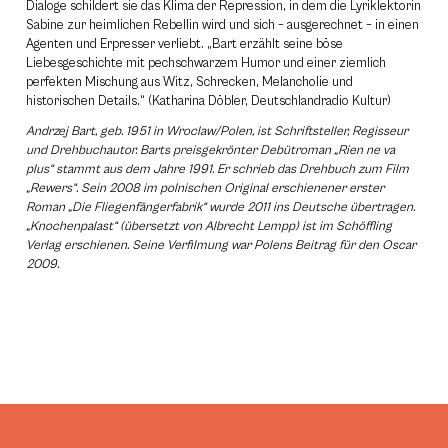
Dialoge schildert sie das Klima der Repression, in dem die Lyriklektorin
Sabine zur heimlichen Rebellin wird und sich – ausgerechnet – in einen
Agenten und Erpresser verliebt. „Bart erzählt seine böse
Liebesgeschichte mit pechschwarzem Humor und einer ziemlich
perfekten Mischung aus Witz, Schrecken, Melancholie und
historischen Details.“ (Katharina Döbler, Deutschlandradio Kultur)
Andrzej Bart, geb. 1951 in Wroclaw/Polen, ist Schriftsteller, Regisseur
und Drehbuchautor. Barts preisgekrönter Debütroman „Rien ne va
plus“ stammt aus dem Jahre 1991. Er schrieb das Drehbuch zum Film
„Rewers“. Sein 2008 im polnischen Original erschienener erster
Roman „Die Fliegenfängerfabrik“ wurde 2011 ins Deutsche übertragen.
„Knochenpalast“ (übersetzt von Albrecht Lempp) ist im Schöffling
Verlag erschienen. Seine Verfilmung war Polens Beitrag für den Oscar
2009.