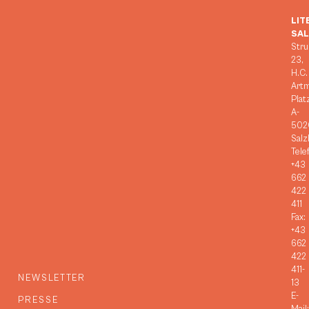
LIT
SA
Stru
23,
H.C.
Art
Plat
A-
502
Salz
Tele
+43
662
422
411
Fax:
+43
662
422
411-
NEWSLETTER
13
E-
PRESSE