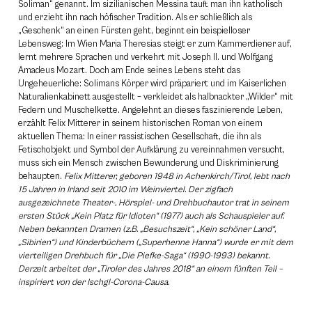
Soliman“ genannt. Im sizilianischen Messina tauft man ihn katholisch
und erzieht ihn nach höfischer Tradition. Als er schließlich als
„Geschenk“ an einen Fürsten geht, beginnt ein beispielloser
Lebensweg: Im Wien Maria Theresias steigt er zum Kammerdiener auf,
lernt mehrere Sprachen und verkehrt mit Joseph II. und Wolfgang
Amadeus Mozart. Doch am Ende seines Lebens steht das
Ungeheuerliche: Solimans Körper wird präpariert und im Kaiserlichen
Naturalienkabinett ausgestellt – verkleidet als halbnackter „Wilder“ mit
Federn und Muschelkette. Angelehnt an dieses faszinierende Leben,
erzählt Felix Mitterer in seinem historischen Roman von einem
aktuellen Thema: In einer rassistischen Gesellschaft, die ihn als
Fetischobjekt und Symbol der Aufklärung zu vereinnahmen versucht,
muss sich ein Mensch zwischen Bewunderung und Diskriminierung
behaupten.
Felix Mitterer, geboren 1948 in Achenkirch/Tirol, lebt nach
15 Jahren in Irland seit 2010 im Weinviertel. Der zigfach
ausgezeichnete Theater-, Hörspiel- und Drehbuchautor trat in seinem
ersten Stück „Kein Platz für Idioten“ (1977) auch als Schauspieler auf.
Neben bekannten Dramen (z.B. „Besuchszeit“, „Kein schöner Land“,
„Sibirien“) und Kinderbüchern („Superhenne Hanna“) wurde er mit dem
vierteiligen Drehbuch für „Die Piefke-Saga“ (1990-1993) bekannt.
Derzeit arbeitet der „Tiroler des Jahres 2018“ an einem fünften Teil –
inspiriert von der Ischgl-Corona-Causa.