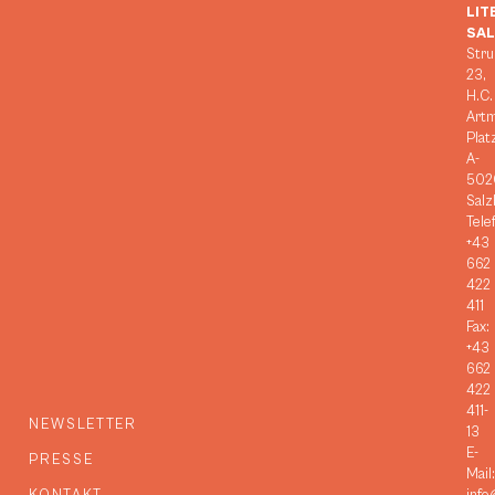
LIT
SA
Stru
23,
H.C.
Art
Plat
A-
502
Salz
Tele
+43
662
422
411
Fax:
+43
662
422
411-
NEWSLETTER
13
E-
PRESSE
Mail: