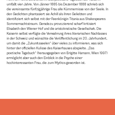
umfaßt vier Jahre. Von Jänner 1885 bis Dezember 1888 schrieb sich
die vereinsamte fünfzigjährige Frau alle Kümmernisse von der Seele. In
den Gedichten phantasiert sie Achill als ihren Geliebten und
identifiziert sich selbst mit der Feenkönigin Titania aus Shakespeares
Sommernachtstraum. Geradezu provozierend scharf kritisiert
Elisabeth den Wiener Hof und die aristokratische Gesellschaft. Die
Kaiserin selbst verfügte die Verwahrung ihres literarischen Nachlasses
in der Schweiz und wünschte die Veröffentlichung im 20. Jahrhundert,
um damit die „Zukunftsseelen“ über vieles zu informieren, was sich
hinter der offiziellen Kulisse des Kaiserhauses abspielte. „Das
poetische Tagebuch“ (herausgegeben von Brigitte Hamann, Wien 1997)
ermöglicht aber auch den Einblick in die Psyche einer
hochinteressanten Frau, die zum Mythos geworden ist.