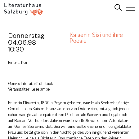
Donnerstag,
Kaiserin Sisi und ihre
Poesie
04.06.98
10:30
Eintritt frei
Genre: Literaturfrühstück
Veranstalter: Leselampe
Kaiserin Elisabeth, 1837 in Bayern geboren, wurde als Sechzehnjährige
Gemahlin des Kaisers Franz Joseph von Österreich, entzog sich jedoch
schon wenige Jahre später ihren Pflichten als Kaiserin und begab sich
auf Reisen. Vor hundert Jahren wurde sie 1898 von einem Attentäter
am Genfer See ermordet. Sisi war eine vielbelesene und hochgebildete
Frau und betätigte sich in der Nachfolge des von ihr glühend verehrten
Heinrich Heine als Dichterin. Das poetische Tagebuch der Kaiserin