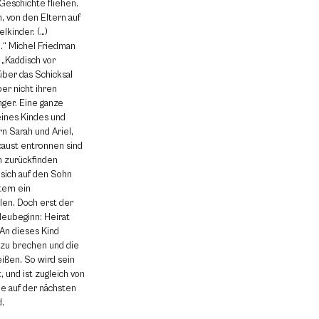
Geschichte fliehen.
, von den Eltern auf
lkinder. (…)
.“ Michel Friedman
„Kaddisch vor
ber das Schicksal
er nicht ihren
nger. Eine ganze
eines Kindes und
n Sarah und Ariel,
ocaust entronnen sind
n zurückfinden
 sich auf den Sohn
tern ein
len. Doch erst der
Neubeginn: Heirat
An dieses Kind
 zu brechen und die
ßen. So wird sein
 und ist zugleich von
de auf der nächsten
.