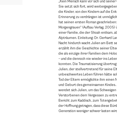
„Kein Mensch kann vor sich und seiner 
Sie setzt sich fort, wird weitergegeben
die Kinder, von den Kindern auf die Enke
Erinnerung zu verdrängen ist unmöglich
hat seinen ersten Roman geschrieben: 
Morgengrauen“ (Aufbau Verlag, 2005) ü
einer Familie, die der Shoah entkam, ab
Alpträumen. Einleitung: Dr. Gerhard La
Nacht hindurch wacht Julien am Bett s
erzählt ihm die Geschichte seiner Elter
die als einzige ihrer Familien dem Hol
– und die dennoch nie wieder ins Lebe
konnten. Die Traumatisierung übertrug
Julien, der stellvertretend für seine El
unbeschwertes Leben führen hätte sol
Tod der Eltern ermöglichte ihm einen 
und Geburt des gemeinsamen Kindes. 
wendet sich Julien, um das Schweigen
Verstorbenen dem Vergessen zu entrei
Bericht zum Kaddisch, zum Totengebet,
der Hoffnung getragen, dass diese Bür
Generation weniger schwer lasten wird