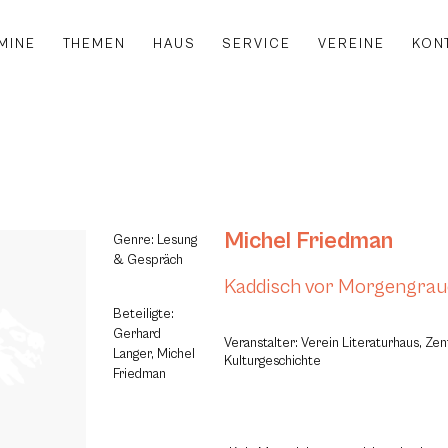
MINE
THEMEN
HAUS
SERVICE
VEREINE
KON
Michel Friedman
Genre: Lesung
& Gespräch
Kaddisch vor Morgengra
Beteiligte:
Gerhard
Veranstalter: Verein Literaturhaus, Ze
Langer, Michel
Kulturgeschichte
Friedman