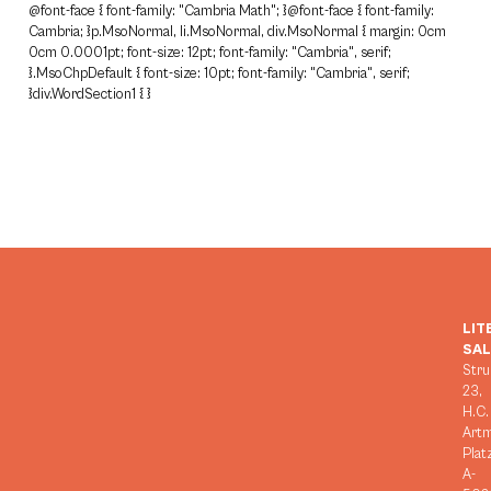
@font-face { font-family: "Cambria Math"; }@font-face { font-family:
Cambria; }p.MsoNormal, li.MsoNormal, div.MsoNormal { margin: 0cm
0cm 0.0001pt; font-size: 12pt; font-family: "Cambria", serif;
}.MsoChpDefault { font-size: 10pt; font-family: "Cambria", serif;
}div.WordSection1 { }
LIT
SA
Stru
23,
H.C.
Art
Plat
A-