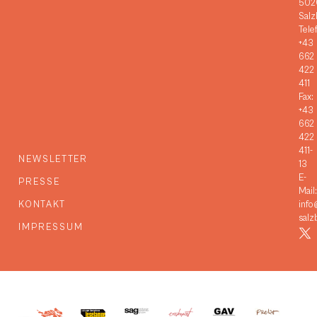
502
Salz
Tele
+43
662
422
411
Fax:
+43
662
422
411-
NEWSLETTER
13
E-
PRESSE
Mail:
KONTAKT
info
salz
IMPRESSUM