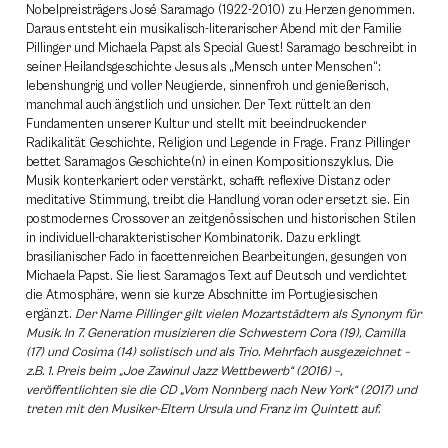
Nobelpreisträgers José Saramago (1922-2010) zu Herzen genommen.
Daraus entsteht ein musikalisch-literarischer Abend mit der Familie
Pillinger und Michaela Papst als Special Guest! Saramago beschreibt in
seiner Heilandsgeschichte Jesus als „Mensch unter Menschen“:
lebenshungrig und voller Neugierde, sinnenfroh und genießerisch,
manchmal auch ängstlich und unsicher. Der Text rüttelt an den
Fundamenten unserer Kultur und stellt mit beeindruckender
Radikalität Geschichte, Religion und Legende in Frage. Franz Pillinger
bettet Saramagos Geschichte(n) in einen Kompositionszyklus. Die
Musik konterkariert oder verstärkt, schafft reflexive Distanz oder
meditative Stimmung, treibt die Handlung voran oder ersetzt sie. Ein
postmodernes Crossover an zeitgenössischen und historischen Stilen
in individuell-charakteristischer Kombinatorik. Dazu erklingt
brasilianischer Fado in facettenreichen Bearbeitungen, gesungen von
Michaela Papst. Sie liest Saramagos Text auf Deutsch und verdichtet
die Atmosphäre, wenn sie kurze Abschnitte im Portugiesischen
ergänzt.
Der Name Pillinger gilt vielen Mozartstädtern als Synonym für
Musik. In 7. Generation musizieren die Schwestern Cora (19), Camilla
(17) und Cosima (14) solistisch und als Trio. Mehrfach ausgezeichnet –
z.B. 1. Preis beim „Joe Zawinul Jazz Wettbewerb“ (2016) –,
veröffentlichten sie die CD „Vom Nonnberg nach New York“ (2017) und
treten mit den Musiker-Eltern Ursula und Franz im Quintett auf.