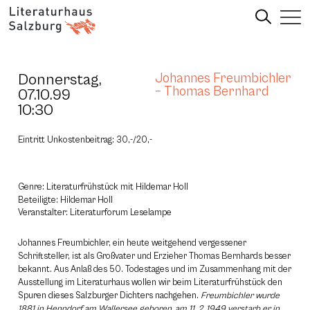
Donnerstag,
Johannes Freumbichler
– Thomas Bernhard
07.10.99
10:30
Eintritt Unkostenbeitrag: 30,-/20,-
Genre: Literaturfrühstück mit Hildemar Holl
Beteiligte: Hildemar Holl
Veranstalter: Literaturforum Leselampe
Johannes Freumbichler, ein heute weitgehend vergessener
Schriftsteller, ist als Großvater und Erzieher Thomas Bernhards besser
bekannt. Aus Anlaß des 50. Todestages und im Zusammenhang mit der
Ausstellung im Literaturhaus wollen wir beim Literaturfrühstück den
Spuren dieses Salzburger Dichters nachgehen.
Freumbichler wurde
1881 in Henndorf am Wallersee geboren, am 11. 2. 1949 verstarb er in