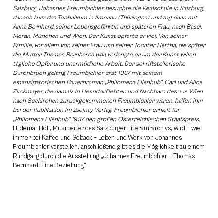
Salzburg. Johannes Freumbichler besuchte die Realschule in Salzburg,
danach kurz das Technikum in Ilmenau (Thüringen) und zog dann mit
Anna Bernhard, seiner Lebensgefährtin und späteren Frau, nach Basel,
Meran, München und Wien. Der Kunst opferte er viel. Von seiner
Familie, vor allem von seiner Frau und seiner Tochter Hertha, die später
die Mutter Thomas Bernhards war, verlangte er um der Kunst willen
tägliche Opfer und unermüdliche Arbeit. Der schriftstellerische
Durchbruch gelang Freumbichler erst 1937 mit seinem
emanzipatorischen Bauernroman „Philomena Ellenhub“. Carl und Alice
Zuckmayer, die damals in Henndorf lebten und Nachbarn des aus Wien
nach Seekirchen zurückgekommenen Freumbichler waren, halfen ihm
bei der Publikation im Zsolnay Verlag. Freumbichler erhielt für
„Philomena Ellenhub“ 1937 den großen Österreichischen Staatspreis.
Hildemar Holl, Mitarbeiter des Salzburger Literaturarchivs, wird – wie
immer bei Kaffee und Gebäck – Leben und Werk von Johannes
Freumbichler vorstellen, anschließend gibt es die Möglichkeit zu einem
Rundgang durch die Ausstellung „Johannes Freumbichler – Thomas
Bernhard. Eine Beziehung“.