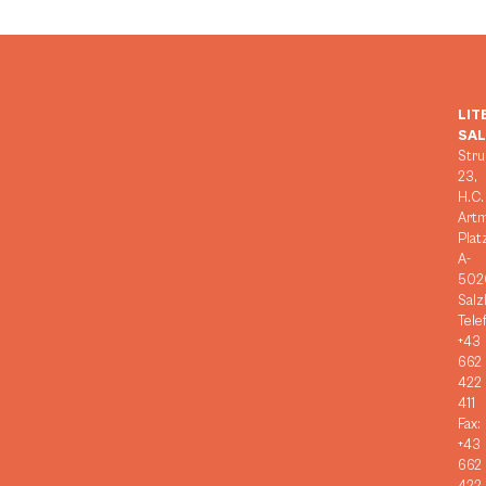
LIT
SA
Stru
23,
H.C.
Art
Plat
A-
502
Salz
Tele
+43
662
422
411
Fax:
+43
662