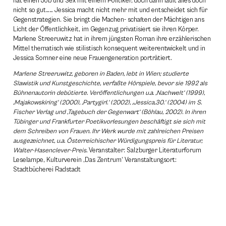
hat einen Job und Sex mit einem Politiker, doch dann läuft alles doch
nicht so gut…… Jessica macht nicht mehr mit und entscheidet sich für
Gegenstrategien. Sie bringt die Machen- schaften der Mächtigen ans
Licht der Öffentlichkeit, im Gegenzug privatisiert sie ihren Körper.
Marlene Streeruwitz hat in ihrem jüngsten Roman ihre erzählerischen
Mittel thematisch wie stilistisch konsequent weiterentwickelt und in
Jessica Somner eine neue Frauengeneration porträtiert.
Marlene Streeruwitz, geboren in Baden, lebt in Wien; studierte
Slawistik und Kunstgeschichte, verfaßte Hörspiele, bevor sie 1992 als
Bühnenautorin debütierte. Veröffentlichungen u.a. ‚Nachwelt‘ (1999),
‚Majakowskiring‘ (2000), ‚Partygirl.‘ (2002), ‚Jessica,30.‘ (2004) im S.
Fischer Verlag und ‚Tagebuch der Gegenwart‘ (Böhlau, 2002). In ihren
Tübinger und Frankfurter Poetikvorlesungen beschäftigt sie sich mit
dem Schreiben von Frauen. Ihr Werk wurde mit zahlreichen Preisen
ausgezeichnet, u.a. Österreichischer Würdigungspreis für Literatur,
Walter-Hasenclever-Preis.
Veranstalter: Salzburger Literaturforum
Leselampe, Kulturverein ‚Das Zentrum‘ Veranstaltungsort:
Stadtbücherei Radstadt