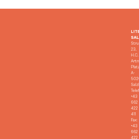
LIT
SA
Stru
23,
H.C.
Art
Plat
A-
502
Salz
Tele
+43
662
422
411
Fax:
+43
662
422