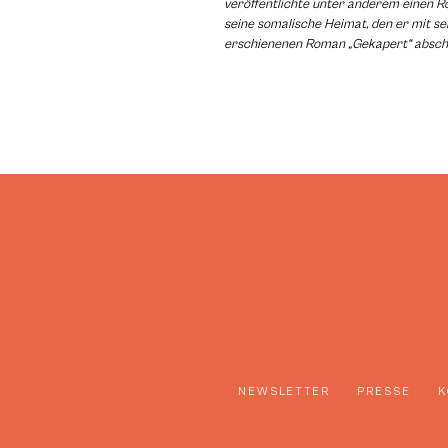
veröffentlichte unter anderem einen 
seine somalische Heimat, den er mit s
erschienenen Roman „Gekapert“ abschl
NEWSLETTER
PRESSE
K