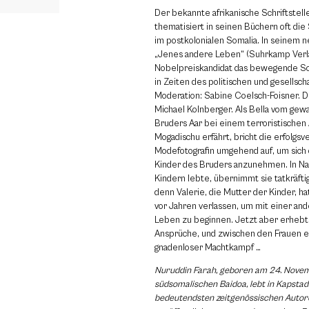
Der bekannte afrikanische Schriftstell
thematisiert in seinen Büchern oft die
im postkolonialen Somalia. In seinem
„Jenes andere Leben“ (Suhrkamp Verla
Nobelpreiskandidat das bewegende Sch
in Zeiten des politischen und gesellsc
Moderation: Sabine Coelsch-Foisner. 
Michael Kolnberger. Als Bella vom gew
Bruders Aar bei einem terroristischen 
Mogadischu erfährt, bricht die erfolgs
Modefotografin umgehend auf, um sich
Kinder des Bruders anzunehmen. In Nai
Kindern lebte, übernimmt sie tatkräfti
denn Valerie, die Mutter der Kinder, ha
vor Jahren verlassen, um mit einer an
Leben zu beginnen. Jetzt aber erhebt 
Ansprüche, und zwischen den Frauen en
gnadenloser Machtkampf …
Nuruddin Farah, geboren am 24. Nove
südsomalischen Baidoa, lebt in Kapstadt.
bedeutendsten zeitgenössischen Autor