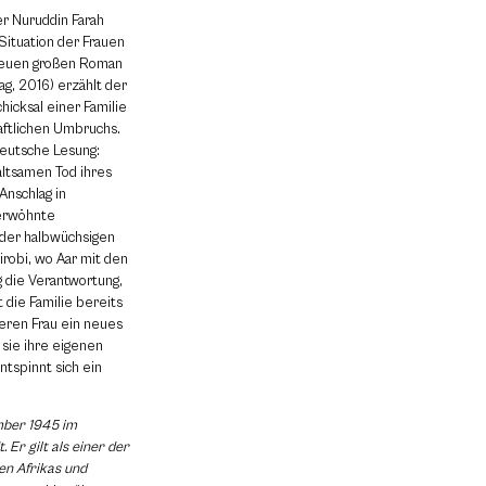
er Nuruddin Farah
 Situation der Frauen
 neuen großen Roman
g, 2016) erzählt der
icksal einer Familie
haftlichen Umbruchs.
Deutsche Lesung:
altsamen Tod ihres
Anschlag in
verwöhnte
 der halbwüchsigen
robi, wo Aar mit den
g die Verantwortung,
t die Familie bereits
deren Frau ein neues
sie ihre eigenen
tspinnt sich ein
mber 1945 im
 Er gilt als einer der
en Afrikas und