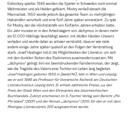
Eishockey spielte; 1949 wurden die Spieler in Schweden noch einmal
Weltmeister und als Helden gefeiert, Modry verließ danach die
Mannschaft. 1950 wurde jedoch das gesamte Team zu mehrjährigen
Haftstrafen verurteilt und erst fünf Jahre später amnestiert. Zu spät
für Modry, der die Höchststrafe von fünfzehn Jahren erhalten hatte.
Ein Jahr musste er in den Arbeitslagern von Jáchymov, in denen mehr
als 10.000 Häftlinge beschäftigt waren, mit bloßen Händen Uranerz
verladen und wurde dabei so schwer verstrahlt, dass er wie viele
andere einige Jahre später qualvoll an den Folgen der Verstrahlung
starb. Josef Haslinger nützt die Möglichkeiten der Literatur, um sich
mit den dunklen Seiten des Stalinismus auseinanderzusetzen. Mit
„Jáchymov“ gelingt ihm ein beeindruckender Familienroman, der zeigt,
wie die Tragödie des Vaters eine Tochter ein Leben lang begleitet.
Josef Haslinger, geboren 1955 in Zwettl/NÖ, lebt in Wien und Leipzig,
wo er seit 1996 als Professor für literarische Ästhetik am Deutschen
Literaturinstitut Leipzig lehrt. Er erhielt zahlreiche Preise, u.a. den
Preis der Stadt Wien und den Ehrenpreis des österreichischen
Buchhandels. Zuletzt erschienen im S. Fischer Verlag sein Bericht „Phi
Phi Island“ (2007) und der Roman „Jáchymov“ (2011), für den er mit dem
Rheingau-Literaturpreis 2011 ausgezeichnet wurde.