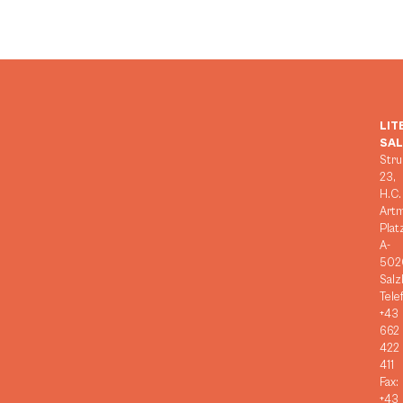
LIT
SA
Stru
23,
H.C.
Art
Plat
A-
502
Salz
Tele
+43
662
422
411
Fax:
+43