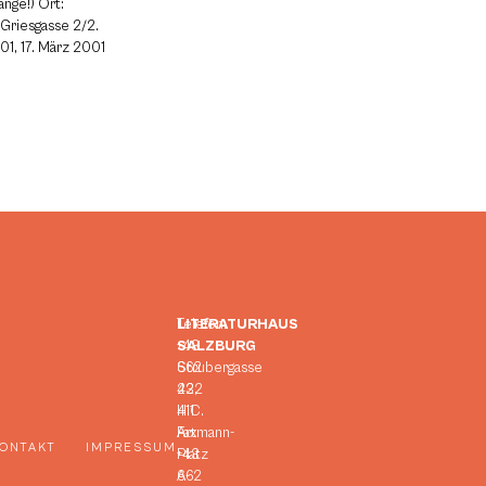
änge!) Ort:
 Griesgasse 2/2.
01, 17. März 2001
LITERATURHAUS
Telefon:
SALZBURG
+43
Strubergasse
662
23,
422
H.C.
411
Artmann-
Fax:
ONTAKT
IMPRESSUM
Platz
+43
A-
662