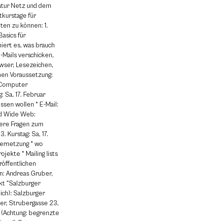
atur Netz und dem
tkurstage für
ten zu können: 1.
Basics für
niert es, was brauch
E-Mails verschicken,
ser, Lesezeichen,
nen Voraussetzung:
 Computer
: Sa, 17. Februar
ssen wollen * E-Mail:
ld Wide Web:
tere Fragen zum
. Kurstag: Sa, 17.
vernetzung * wo
ojekte * Mailing lists
röffentlichen
en: Andreas Gruber,
kt "Salzburger
ich): Salzburger
er, Strubergasse 23,
(Achtung: begrenzte