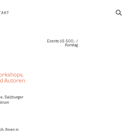
TAKT
Eintritt öS 500,- /
Kurstag
orkshops,
nd Autoren
pe, Salzburger
entrum
h, Ihnen in