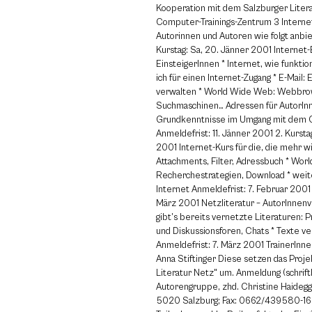
Kooperation mit dem Salzburger Liter
Computer-Trainings-Zentrum 3 Interne
Autorinnen und Autoren wie folgt anbie
Kurstag: Sa, 20. Jänner 2001 Internet-
EinsteigerInnen * Internet, wie funktio
ich für einen Internet-Zugang * E-Mail: 
verwalten * World Wide Web: Webbrow
Suchmaschinen… Adressen für AutorIn
Grundkenntnisse im Umgang mit dem
Anmeldefrist: 11. Jänner 2001 2. Kurstag
2001 Internet-Kurs für die, die mehr wi
Attachments, Filter, Adressbuch * Wor
Recherchestrategien, Download * wei
Internet Anmeldefrist: 7. Februar 2001 3
März 2001 Netzliteratur – AutorInnen
gibt’s bereits vernetzte Literaturen: Pr
und Diskussionsforen, Chats * Texte ve
Anmeldefrist: 7. März 2001 TrainerInn
Anna Stiftinger Diese setzen das Proje
Literatur Netz" um. Anmeldung (schriftl
Autorengruppe, zhd. Christine Haidegg
5020 Salzburg; Fax: 0662/439580-16 