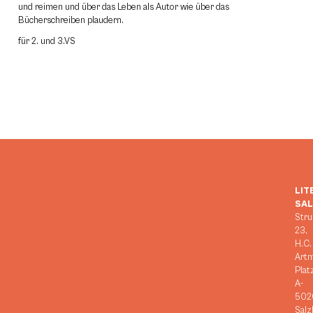
und reimen und über das Leben als Autor wie über das
Bücherschreiben plaudern.
für 2. und 3.VS
LIT
SA
Stru
23,
H.C.
Art
Plat
A-
502
Salz