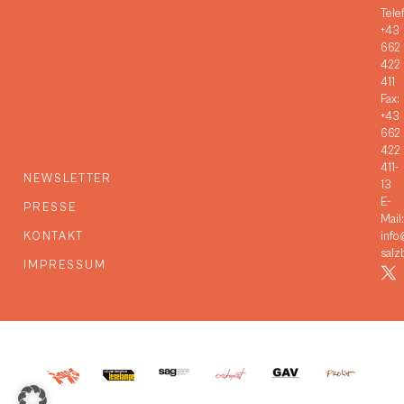
Tele
+43
662
422
411
Fax:
+43
662
422
411-
NEWSLETTER
13
E-
PRESSE
Mail:
KONTAKT
info
salz
IMPRESSUM