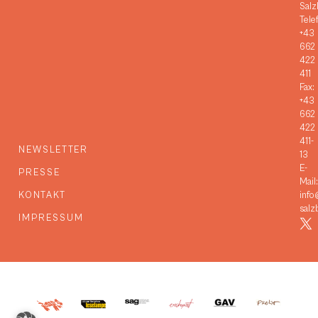
Salz
Tele
+43
662
422
411
Fax:
+43
662
422
411-
NEWSLETTER
13
E-
PRESSE
Mail:
KONTAKT
info
salz
IMPRESSUM