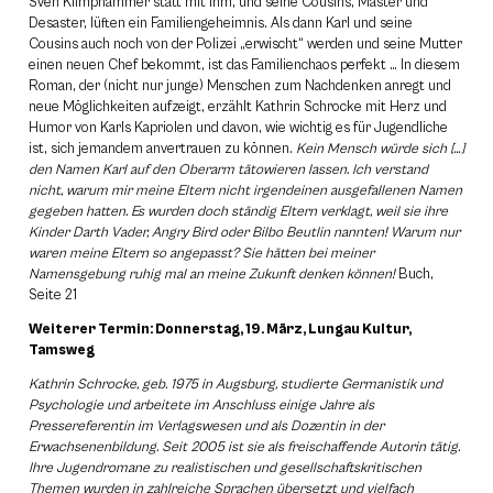
Sven Klimphammer statt mit ihm, und seine Cousins, Master und
Desaster, lüften ein Familiengeheimnis. Als dann Karl und seine
Cousins auch noch von der Polizei „erwischt“ werden und seine Mutter
einen neuen Chef bekommt, ist das Familienchaos perfekt … In diesem
Roman, der (nicht nur junge) Menschen zum Nachdenken anregt und
neue Möglichkeiten aufzeigt, erzählt Kathrin Schrocke mit Herz und
Humor von Karls Kapriolen und davon, wie wichtig es für Jugendliche
ist, sich jemandem anvertrauen zu können.
Kein Mensch würde sich […]
den Namen Karl auf den Oberarm tätowieren lassen. Ich verstand
nicht, warum mir meine Eltern nicht irgendeinen ausgefallenen Namen
gegeben hatten. Es wurden doch ständig Eltern verklagt, weil sie ihre
Kinder Darth Vader, Angry Bird oder Bilbo Beutlin nannten! Warum nur
waren meine Eltern so angepasst? Sie hätten bei meiner
Namensgebung ruhig mal an meine Zukunft denken können!
Buch,
Seite 21
Weiterer Termin: Donnerstag, 19. März, Lungau Kultur,
Tamsweg
Kathrin Schrocke, geb. 1975 in Augsburg, studierte Germanistik und
Psychologie und arbeitete im Anschluss einige Jahre als
Pressereferentin im Verlagswesen und als Dozentin in der
Erwachsenenbildung. Seit 2005 ist sie als freischaffende Autorin tätig.
Ihre Jugendromane zu realistischen und gesellschaftskritischen
Themen wurden in zahlreiche Sprachen übersetzt und vielfach