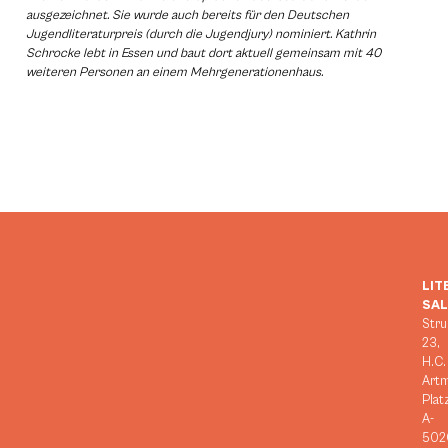
ausgezeichnet. Sie wurde auch bereits für den Deutschen
Jugendliteraturpreis (durch die Jugendjury) nominiert. Kathrin
Schrocke lebt in Essen und baut dort aktuell gemeinsam mit 40
weiteren Personen an einem Mehrgenerationenhaus.
LIT
SA
Stru
23,
H.C.
Art
Plat
A-
502