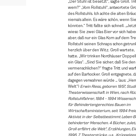
„Der Stuhl ist besetzt“, sagte Groll. Tri
wem?“ „Vom Rollstuhl“, antwortete Groll
des Rollstuhls. Ich achte die alten Brä
niemals allein. Es wäre schön, wenn Si
könnten.“ Tritt faßte sich schnell. „Jetz
wieso Sie zwei Glas Bier vor sich hab
aber, daß nur ein Glas Korn auf dem Tr
Rollstuhl seinen Schnaps schon getrunk
herzlich über den Witz. Groll wartete, b
hatte. „Wir trinken Nordhäuser Doppel
ein Glas“. „Sind Sie sicher, daß Sie den
vermenschlichen?“ fragte Tritt und war
auf den Barhocker. Groll entgegnete, da
dagegen verwahren würde … (aus: „Herr 
Welt“)
Erwin Riess, geboren 1957, Studi
Theaterwissenschaft in Wien, nach R
Rollstuhlfahrer, 1984 – 1994 Wissensch
für Behindertengerechtes Bauen im
Wirtschaftsministerium, seit 1994 freier
Aktivist in der Selbstbestimmt Leben
behinderter Menschen. 4 Bücher, zuletz
Groll erfährt die Welt“, Erzählungen, El
1996. 7 Theaterstücke, u.a. „Krüppelges