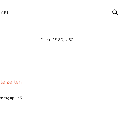
TAKT
Eintritt öS 80,- / 50,-
te Zeiten
utorengruppe &