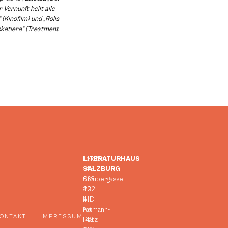
Vernunft heilt alle
(Kinofilm) und „Rolls
sketiere“ (Treatment
LITERATURHAUS
Telefon:
SALZBURG
+43
Strubergasse
662
23,
422
H.C.
411
Artmann-
Fax:
ONTAKT
IMPRESSUM
Platz
+43