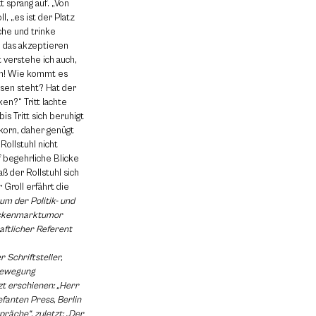
tt sprang auf. „Von
, „es ist der Platz
uche und trinke
e das akzeptieren
t verstehe ich auch,
en! Wie kommt es
esen steht? Hat der
en?“ Tritt lachte
is Tritt sich beruhigt
korn, daher genügt
 Rollstuhl nicht
f begehrliche Blicke
ß der Rollstuhl sich
Groll erfährt die
um der Politik- und
ückenmarktumor
aftlicher Referent
 Schriftsteller,
-Bewegung
t erschienen: „Herr
efanten Press, Berlin
präche“, zuletzt: „Der