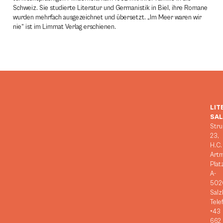
Schweiz. Sie studierte Literatur und Germanistik in Biel, ihre Romane
wurden mehrfach ausgezeichnet und übersetzt. „Im Meer waren wir
nie“ ist im Limmat Verlag erschienen.
LIT
SA
Stru
23,
H.C.
Art
Plat
A-
502
Salz
Tele
+43
662