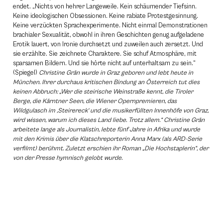
endet. „Nichts von hehrer Langeweile. Kein schäumender Tiefsinn.
Keine ideologischen Obsessionen. Keine rabiate Protestgesinnung.
Keine verzückten Sprachexperimente. Nicht einmal Demonstrationen
brachialer Sexualität, obwohl in ihren Geschichten genug aufgeladene
Erotik lauert, von Ironie durchsetzt und zuweilen auch zersetzt. Und
sie erzählte. Sie zeichnete Charaktere. Sie schuf Atmosphäre, mit
sparsamen Bildern. Und sie hörte nicht auf unterhaltsam zu sein.“
(Spiegel)
Christine Grän wurde in Graz geboren und lebt heute in
München. Ihrer durchaus kritischen Bindung an Österreich tut dies
keinen Abbruch: „Wer die steirische Weinstraße kennt, die Tiroler
Berge, die Kärntner Seen, die Wiener Opernpremieren, das
Wildgulasch im ‚Steirereck‘ und die musikerfüllten Innenhöfe von Graz,
wird wissen, warum ich dieses Land liebe. Trotz allem.“ Christine Grän
arbeitete lange als Journalistin, lebte fünf Jahre in Afrika und wurde
mit den Krimis über die Klatschreporterin Anna Marx (als ARD-Serie
verfilmt) berühmt. Zuletzt erschien ihr Roman „Die Hochstaplerin“, der
von der Presse hymnisch gelobt wurde.