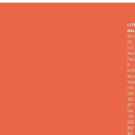
LIT
SA
Stru
23,
H.C.
Art
Plat
A-
502
Salz
Tele
+43
662
422
411
Fax:
+43
662
422
411-