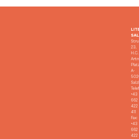
LIT
SA
Stru
23,
H.C.
Art
Plat
A-
502
Salz
Tele
+43
662
422
411
Fax:
+43
662
422