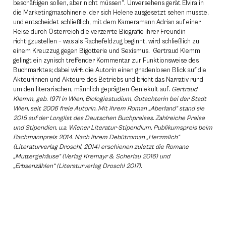
beschäftigen sollen, aber nicht müssen“. Unversehens gerät Elvira in
die Marketingmaschinerie, der sich Helene ausgesetzt sehen musste,
und entscheidet schließlich, mit dem Kameramann Adrian auf einer
Reise durch Österreich die verzerrte Biografie ihrer Freundin
richtigzustellen – was als Rachefeldzug beginnt, wird schließlich zu
einem Kreuzzug gegen Bigotterie und Sexismus. Gertraud Klemm
gelingt ein zynisch treffender Kommentar zur Funktionsweise des
Buchmarktes; dabei wirft die Autorin einen gnadenlosen Blick auf die
Akteurinnen und Akteure des Betriebs und bricht das Narrativ rund
um den literarischen, männlich geprägten Geniekult auf.
Gertraud
Klemm, geb. 1971 in Wien, Biologiestudium, Gutachterin bei der Stadt
Wien, seit 2006 freie Autorin. Mit ihrem Roman „Aberland“ stand sie
2015 auf der Longlist des Deutschen Buchpreises. Zahlreiche Preise
und Stipendien, u.a. Wiener Literatur-Stipendium, Publikumspreis beim
Bachmannpreis 2014. Nach ihrem Debütroman „Herzmilch“
(Literaturverlag Droschl, 2014) erschienen zuletzt die Romane
„Muttergehäuse“ (Verlag Kremayr & Scheriau 2016) und
„Erbsenzählen“ (Literaturverlag Droschl 2017).