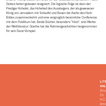
Gottes heiter-gelassen resigniert. Die logische Folge ist dann der
Prediger Kohelet, das Hohelied des Aussteigers, der als gewesener
König von Jerusalem mit Schaufel und Besen die Asche des Hiob-
Bildes zusammenkehrt und eine vergnüglich-besinnliche Conference
mit dem Publikum hat. Beide Bücher, besonders "Hiob", sind Werke
der Weltliteratur. Goethe hat die Rahmengeschichten hergenommen
für sein Faust-Vorspiel.
LIT
SA
Stru
23,
H.C.
Art