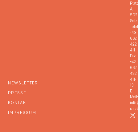
Plat
A-
502
Salz
Tele
+43
662
422
411
Fax:
+43
662
422
411-
NEWSLETTER
13
E-
PRESSE
Mail:
KONTAKT
info
salz
IMPRESSUM